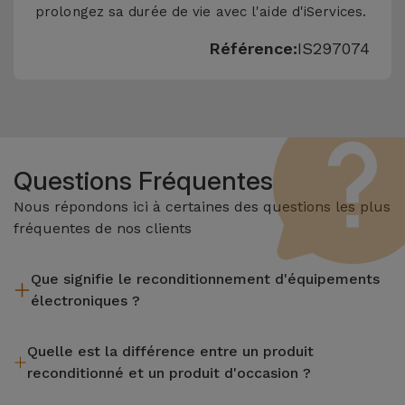
prolongez sa durée de vie avec l'aide d'iServices.
Référence:
IS297074
Questions Fréquentes
Nous répondons ici à certaines des questions les plus
fréquentes de nos clients
Que signifie le reconditionnement d'équipements
électroniques ?
Le reconditionnement implique plusieurs étapes telles que
Quelle est la différence entre un produit
l'inspection, le nettoyage, sans oublier la réparation de tout
reconditionné et un produit d'occasion ?
composant défectueux. Il convient de rappeler que tous les
équipements reconditionnés par Services passent par
Les produits reconditionnés iServices sont soigneusement