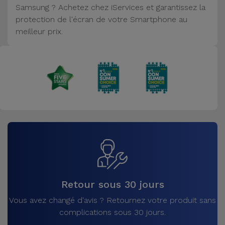
Samsung ? Achetez chez iServices et garantissez la
Accessoires
protection de l'écran de votre Smartphone au
meilleur prix.
Mobilité,
Auto et
Vélo
Accessoires
d'ordinateur
Accessoires
iPad et
Tablette
Kids
Retour sous 30 jours
Vous avez changé d'avis ? Retournez votre produit sans
Voir
complications sous 30 jours.
tout