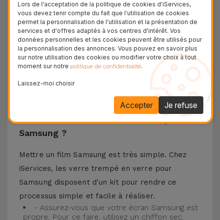
matériaux de haute qualité, ce verre trempé
Lors de l'acceptation de la politique de cookies d'iServices,
vous devez tenir compte du fait que l'utilisation de cookies
assure la protection de l'écran de votre
permet la personnalisation de l'utilisation et la présentation de
téléphone portable ainsi que la meilleure
services et d'offres adaptés à vos centres d'intérêt. Vos
données personnelles et les cookies peuvent être utilisés pour
expérience pour regarder votre contenu préféré.
la personnalisation des annonces. Vous pouvez en savoir plus
Ce Verre Trempé est compatible avec plusieurs
sur notre utilisation des cookies ou modifier votre choix à tout
moment sur notre
.
politique de confidentialité
modèles comme le Samsung A53, mais aussi
Laissez-moi choisir
avec les plus récents comme le
Samsung S23
, le
Samsung S24 ou encore le Samsung S25.
Accepter
Je refuse
Comment installer un Verre Trempé
Samsung ?
Mettre un film Samsung est très simple. Chez
iServices, les verre trempé en verre pour
Samsung disposent d'un kit pour rendre ce
processus simple et facile à réaliser.
- Assurez-vous que votre écran Samsung est
propre. Pour ce faire, utilisez un chiffon sec.