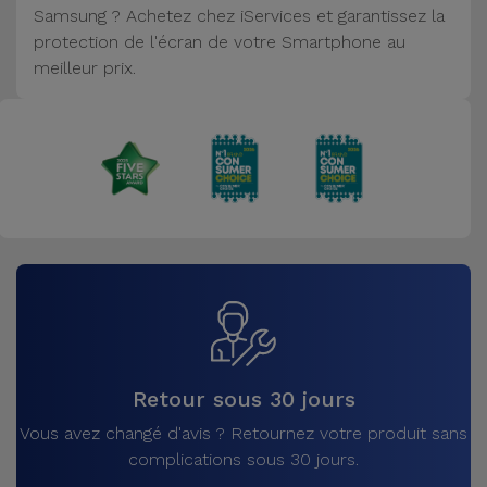
Samsung ? Achetez chez iServices et garantissez la
Accessoires
protection de l'écran de votre Smartphone au
meilleur prix.
Mobilité,
Auto et
Vélo
Accessoires
d'ordinateur
Accessoires
iPad et
Tablette
Kids
Retour sous 30 jours
Vous avez changé d'avis ? Retournez votre produit sans
Voir
complications sous 30 jours.
tout