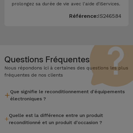
prolongez sa durée de vie avec l'aide d'iServices.
Référence:
IS246584
Questions Fréquentes
Nous répondons ici à certaines des questions les plus
fréquentes de nos clients
Que signifie le reconditionnement d'équipements
électroniques ?
Le reconditionnement implique plusieurs étapes telles que
Quelle est la différence entre un produit
l'inspection, le nettoyage, sans oublier la réparation de tout
reconditionné et un produit d'occasion ?
composant défectueux. Il convient de rappeler que tous les
équipements reconditionnés par Services passent par
Les produits reconditionnés iServices sont soigneusement