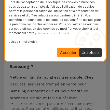
matériaux de haute qualité, ce verre trempé
Lors de l'acceptation de la politique de cookies d'iServices,
vous devez tenir compte du fait que l'utilisation de cookies
assure la protection de l'écran de votre
permet la personnalisation de l'utilisation et la présentation de
téléphone portable ainsi que la meilleure
services et d'offres adaptés à vos centres d'intérêt. Vos
données personnelles et les cookies peuvent être utilisés pour
expérience pour regarder votre contenu préféré.
la personnalisation des annonces. Vous pouvez en savoir plus
Ce Verre Trempé est compatible avec plusieurs
sur notre utilisation des cookies ou modifier votre choix à tout
moment sur notre
.
politique de confidentialité
modèles comme le Samsung A53, mais aussi
Laissez-moi choisir
avec les plus récents comme le
Samsung S23
, le
Samsung S24 ou encore le Samsung S25.
Accepter
Je refuse
Comment installer un Verre Trempé
Samsung ?
Mettre un film Samsung est très simple. Chez
iServices, les verre trempé en verre pour
Samsung disposent d'un kit pour rendre ce
processus simple et facile à réaliser.
- Assurez-vous que votre écran Samsung est
propre. Pour ce faire, utilisez un chiffon sec.