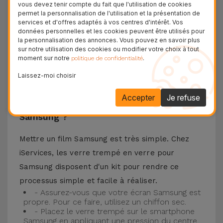
vous devez tenir compte du fait que l'utilisation de cookies
téléphone portable ainsi que la meilleure
permet la personnalisation de l'utilisation et la présentation de
services et d'offres adaptés à vos centres d'intérêt. Vos
expérience pour regarder votre contenu préféré.
données personnelles et les cookies peuvent être utilisés pour
Ce Verre Trempé est compatible avec plusieurs
la personnalisation des annonces. Vous pouvez en savoir plus
sur notre utilisation des cookies ou modifier votre choix à tout
modèles comme le Samsung A53, mais aussi
moment sur notre
.
politique de confidentialité
avec les plus récents comme le
Samsung S23
, le
Laissez-moi choisir
Samsung S24 ou encore le Samsung S25.
Accepter
Je refuse
Comment installer un Verre Trempé
Samsung ?
Mettre un film Samsung est très simple. Chez
iServices, les verre trempé en verre pour
Samsung disposent d'un kit pour rendre ce
processus simple et facile à réaliser.
- Assurez-vous que votre écran Samsung est
propre. Pour ce faire, utilisez un chiffon sec.
- Placez le verre trempé sur le smartphone
Samsung en appliquant une pression du centre