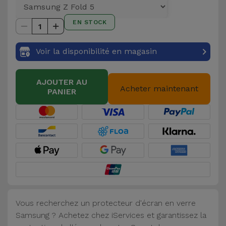
et
Bracelets
EN STOCK
Autres
1
Marques
Chaînes
Voir la disponibilité en magasin
de
Voir
Téléphone
tout
AJOUTER AU
Acheter maintenant
PANIER
Gadgets
Hygiène
et
Maison
Portefeuilles,
Étuis et Sacs
Vous recherchez un protecteur d'écran en verre
Samsung ? Achetez chez iServices et garantissez la
Traceurs et