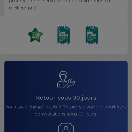
protection de l'écran de votre Smartphone au
Accessoires
meilleur prix.
Mobilité,
Auto et
Vélo
Accessoires
d'ordinateur
Accessoires
iPad et
Tablette
Retour sous 30 jours
Kids
Vous avez changé d'avis ? Retournez votre produit sans
complications sous 30 jours.
Voir
tout