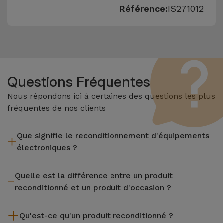
Référence:
IS271012
Questions Fréquentes
Nous répondons ici à certaines des questions les plus
fréquentes de nos clients
Que signifie le reconditionnement d'équipements
électroniques ?
Le reconditionnement implique plusieurs étapes telles que
Quelle est la différence entre un produit
l'inspection, le nettoyage, sans oublier la réparation de tout
reconditionné et un produit d'occasion ?
composant défectueux. Il convient de rappeler que tous les
équipements reconditionnés par Services passent par
Les produits reconditionnés iServices sont soigneusement
plusieurs tests rigoureux de qualité et de performance avant
Qu'est-ce qu'un produit reconditionné ?
testés et préparés par des techniciens spécialisés pour