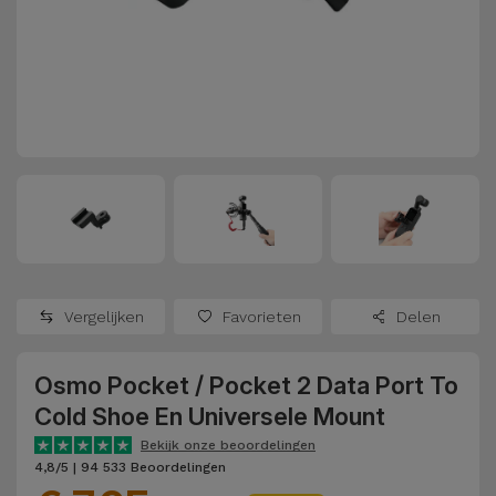
Refurbished
Adapters
Samsung
Apple
Watches
Hoezen en
Xiaomi
Schermbeschermers
Refurbished
Samsung
Huawei
Powerbanks
Refurbished
Oppo
Opladers
iMac
OnePlus
Hoofdtelefoons
Refurbished
Vergelijken
Favorieten
Delen
en
Consoles
Google
Luidsprekers
Osmo Pocket / Pocket 2 Data Port To
Bekijk
Dyson
Cold Shoe En Universele Mount
Smartwatches
alles
en Bandjes
Bekijk onze beoordelingen
TCL
4,8/5 | 94 533 Beoordelingen