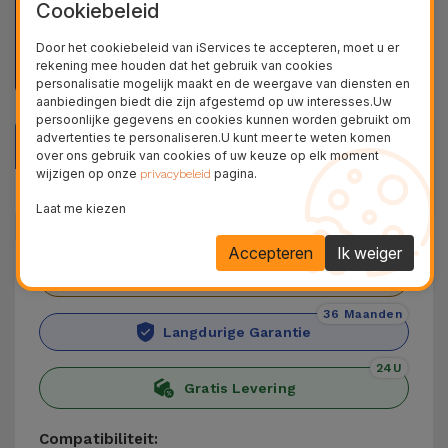
Cookiebeleid
Ontvang uw product thuis, zonder daarvoor extra te
Door het cookiebeleid van iServices te accepteren, moet u er
betalen
rekening mee houden dat het gebruik van cookies
personalisatie mogelijk maakt en de weergave van diensten en
aanbiedingen biedt die zijn afgestemd op uw interesses.Uw
persoonlijke gegevens en cookies kunnen worden gebruikt om
advertenties te personaliseren.U kunt meer te weten komen
Beschrijving
over ons gebruik van cookies of uw keuze op elk moment
wijzigen op onze
pagina.
privacybeleid
Productgegevens
Laat me kiezen
Accepteren
Ik weiger
+ 100.000
Tevreden klanten
36 Maanden
Langdurige Garantie
24U
Gratis Levering
Compatibiliteit: