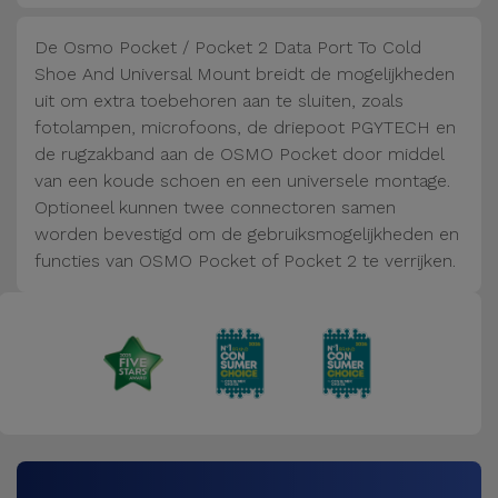
Fiets
De Osmo Pocket / Pocket 2 Data Port To Cold
Computer
Shoe And Universal Mount breidt de mogelijkheden
Aaccessoires
uit om extra toebehoren aan te sluiten, zoals
fotolampen, microfoons, de driepoot PGYTECH en
iPad en
de rugzakband aan de OSMO Pocket door middel
Tablet
van een koude schoen en een universele montage.
Accessoires
Optioneel kunnen twee connectoren samen
worden bevestigd om de gebruiksmogelijkheden en
functies van OSMO Pocket of Pocket 2 te verrijken.
Kids
Bekijk
alles