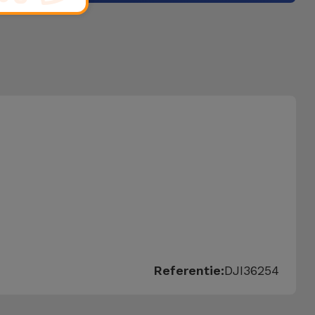
Referentie:
DJI36254