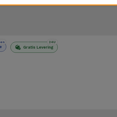
den
24U
e
Gratis Levering