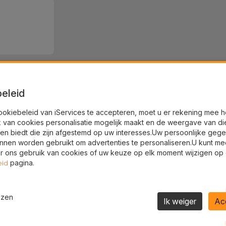
eleid
ookiebeleid van iServices te accepteren, moet u er rekening mee 
k van cookies personalisatie mogelijk maakt en de weergave van di
en biedt die zijn afgestemd op uw interesses.Uw persoonlijke geg
nnen worden gebruikt om advertenties te personaliseren.U kunt me
 ons gebruik van cookies of uw keuze op elk moment wijzigen op
pagina.
eid
SSL 100% veilige betaling
Sn
duct
ug.
Gebruik onze veilige checkout en koop de
producten die u nodig hebt
Ont
ezen
Ik weiger
Ac