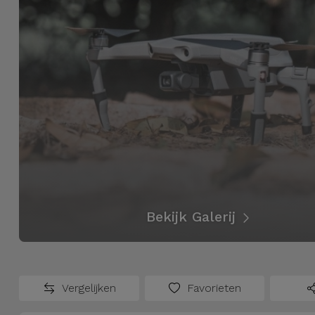
Fiets
Computer
Aaccessoires
iPad en
Tablet
Accessoires
Kids
Bekijk
Bekijk Galerij
alles
Vergelijken
Favorieten