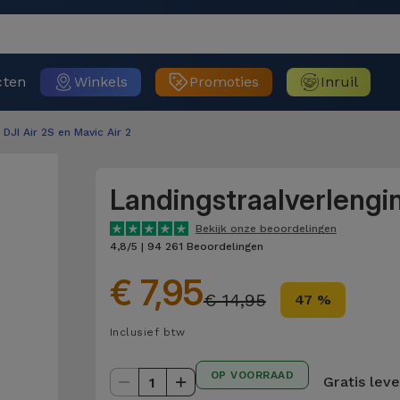
cten
Winkels
Promoties
Inruil
DJI Air 2S en Mavic Air 2
Landingstraalverlengin
Bekijk onze beoordelingen
4,8/5 | 94 261 Beoordelingen
€ 7,95
€ 14,95
47 %
Inclusief btw
OP VOORRAAD
Gratis lev
1