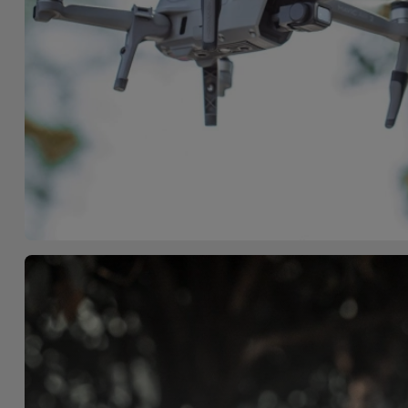
Telefoonketens
Andere
merken
Gadgets
Bekijk
Hygiëne
alles
en Huis
Portemonnees,
Tassen en
Koffers
Trackers
en
Accessoires
Mobiliteit,
Auto en