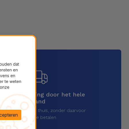
houden dat
ensten en
evens en
er te weten
 onze
elle verzending door het hele
land
vang uw product thuis, zonder daarvoor
cepteren
extra te betalen