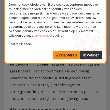
sleutelhanger in vloeibare siliconen, de perfecte
Door het cookiebeleid van iServices te accepteren, moet u er
rekening mee houden dat het gebruik van cookies
oplossing voor degenen die bescherming en
personalisatie mogelijk maakt en de weergave van diensten en
elegantie willen in hun trackingapparatuur. Deze
aanbiedingen biedt die zijn afgestemd op uw interesses.Uw
persoonlijke gegevens en cookies kunnen worden gebruikt om
gadget is gemaakt van vloeibare siliconen van
advertenties te personaliseren.U kunt meer te weten komen
hoge kwaliteit en onderscheidt zich door zijn
over ons gebruik van cookies of uw keuze op elk moment
wijzigen op onze
pagina.
privacybeleid
weerstand en duurzaamheid. Bovendien past het
perfect bij de AirTag of de iServices
Smart Tag
.
Laat me kiezen
Het is daarom een ​​lichtgewicht, flexibele en
Accepteren
Ik weiger
zacht aanvoelende sleutelhanger, die veiligheid
en bescherming tegen krassen, slijtage of vallen
garandeert. Het schoonmaken is eenvoudig,
waardoor dit accessoire altijd in goede staat
verkeert. Deze Airtag-sleutelhanger is
verkrijgbaar in verschillende kleuren en past zich
aan verschillende stijlen en omgevingen aan.
Waarom kiezen voor de Airtag-