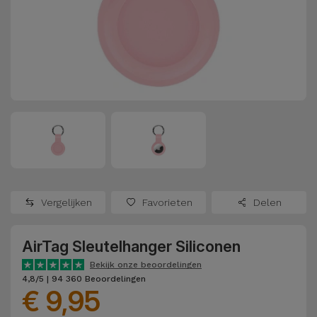
Refurbished
Adapters
Samsung
Apple
Watches
Hoezen en
Xiaomi
Schermbeschermers
Refurbished
Samsung
Huawei
Powerbanks
Refurbished
Oppo
Opladers
iMac
OnePlus
Hoofdtelefoons
Refurbished
Vergelijken
Favorieten
Delen
en
Consoles
Google
Luidsprekers
AirTag Sleutelhanger Siliconen
Bekijk
Dyson
Smartwatches
alles
Bekijk onze beoordelingen
4,8/5 | 94 360 Beoordelingen
en Bandjes
€ 9,95
TCL