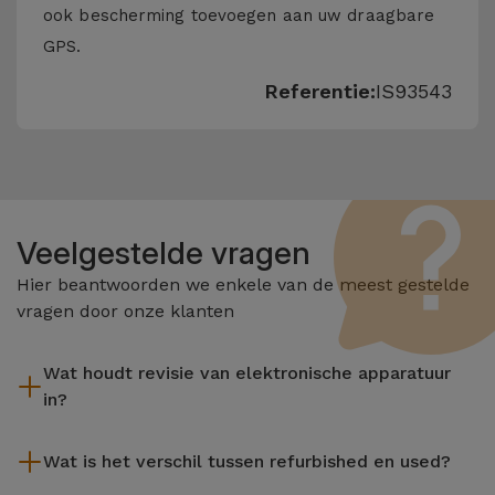
ook bescherming toevoegen aan uw draagbare
GPS.
Referentie:
IS93543
Veelgestelde vragen
Hier beantwoorden we enkele van de meest gestelde
vragen door onze klanten
Wat houdt revisie van elektronische apparatuur
in?
Het reviseren omvat verschillende stappen zoals inspectie,
Wat is het verschil tussen refurbished en used?
reiniging, en niet te vergeten het repareren van elk defect
onderdeel. Het is belangrijk om te onthouden dat alle