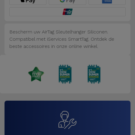
Fiets
Computer
Aaccessoires
Bescherm uw AirTag Sleutelhanger Siliconen.
Compatibel met iServices SmartTag. Ontdek de
iPad en
beste accessoires in onze online winkel.
Tablet
Accessoires
Kids
Bekijk
alles