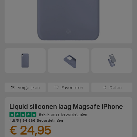
Refurbished
Adapters
Samsung
Apple
Watches
Hoezen en
Xiaomi
Schermbeschermers
Refurbished
Samsung
Huawei
Powerbanks
Refurbished
Oppo
Opladers
iMac
OnePlus
Hoofdtelefoons
Refurbished
Vergelijken
Favorieten
Delen
en
Consoles
Google
Luidsprekers
Liquid siliconen laag Magsafe iPhone
Bekijk
Dyson
Smartwatches
alles
Bekijk onze beoordelingen
4,8/5 | 94 586 Beoordelingen
en Bandjes
€ 24,95
TCL