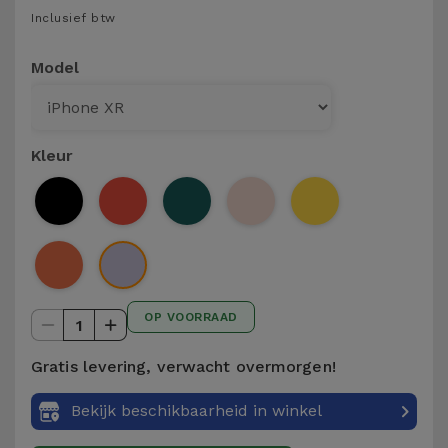
Telefoonketens
Inclusief btw
Andere
merken
Gadgets
Model
Bekijk
Hygiëne
alles
en Huis
Kleur
Portemonnees,
Tassen en
Koffers
Trackers
OP VOORRAAD
en
1
Accessoires
Gratis levering, verwacht overmorgen!
Mobiliteit,
Bekijk beschikbaarheid in winkel
Auto en