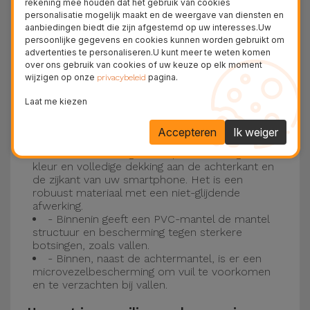
rekening mee houden dat het gebruik van cookies
personalisatie mogelijk maakt en de weergave van diensten en
Drie-laagse bescherming met de
aanbiedingen biedt die zijn afgestemd op uw interesses.Uw
persoonlijke gegevens en cookies kunnen worden gebruikt om
siliconen kappen
advertenties te personaliseren.U kunt meer te weten komen
over ons gebruik van cookies of uw keuze op elk moment
wijzigen op onze
pagina.
Onze iPhone siliconen hoesjes hebben een
privacybeleid
robuuste, kwalitatieve constructie met een
Laat me kiezen
drielaagse constructie om ongelukken en
Accepteren
Ik weiger
storingen te voorkomen!
- Een eerste laag van Liquid Silicone geeft de
kleur en volledige dekking aan de achterkant en
de zijkant van uw smartphone. Het is een
robuust materiaal met een niet-glijdende
afwerking.
- Binnenin geeft een PVC-mantel de mantel
structuur en bescherming tegen sterkere
botsingen, zoals vallen.
- Binnen, naast de achtermantel, is er een
microvezelbescherming om vuil te voorkomen
en te verzachten bij vallen.