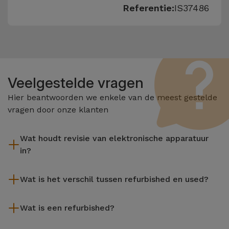
Referentie:
IS37486
Veelgestelde vragen
Hier beantwoorden we enkele van de meest gestelde
vragen door onze klanten
Wat houdt revisie van elektronische apparatuur
in?
Het reviseren omvat verschillende stappen zoals inspectie,
Wat is het verschil tussen refurbished en used?
reiniging, en niet te vergeten het repareren van elk defect
onderdeel. Het is belangrijk om te onthouden dat alle
De gereviseerde producten van iServices worden zorgvuldig
apparatuur die door Services wordt gereviseerd,
Wat is een refurbished?
getest en voorbereid door gespecialiseerde technici om hun
verschillende rigoureuze kwaliteits- en prestatietests
perfecte werking te garanderen. In tegenstelling tot een
Een refurbished product is een apparaat dat weinig of niet is
ondergaat voordat deze te koop wordt aangeboden.