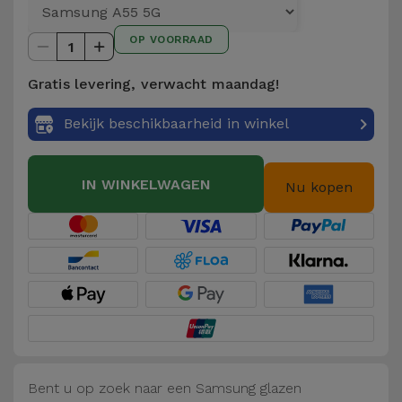
Telefoonketens
Andere
OP VOORRAAD
merken
1
Gadgets
Gratis levering, verwacht maandag!
Bekijk
Hygiëne
alles
Bekijk beschikbaarheid in winkel
en Huis
Portemonnees,
IN WINKELWAGEN
Nu kopen
Tassen en
Koffers
Trackers
en
Accessoires
Mobiliteit,
Auto en
Bent u op zoek naar een Samsung glazen