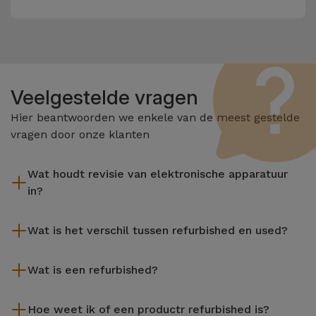
Veelgestelde vragen
Hier beantwoorden we enkele van de meest gestelde
vragen door onze klanten
Wat houdt revisie van elektronische apparatuur
in?
Het reviseren omvat verschillende stappen zoals inspectie,
Wat is het verschil tussen refurbished en used?
reiniging, en niet te vergeten het repareren van elk defect
onderdeel. Het is belangrijk om te onthouden dat alle
De gereviseerde producten van iServices worden zorgvuldig
apparatuur die door Services wordt gereviseerd,
Wat is een refurbished?
getest en voorbereid door gespecialiseerde technici om hun
verschillende rigoureuze kwaliteits- en prestatietests
perfecte werking te garanderen. In tegenstelling tot een
Een refurbished product is een apparaat dat weinig of niet is
ondergaat voordat deze te koop wordt aangeboden.
tweedehands product biedt een gereviseerd apparaat van
Hoe weet ik of een productr refurbished is?
gebruikt. Het kan in de winkel hebben gestaan of afkomstig