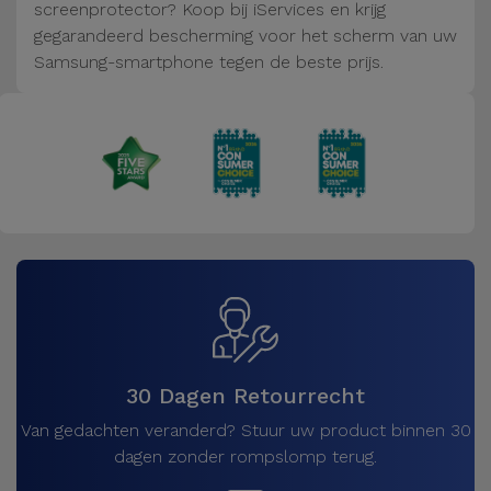
Fiets
screenprotector? Koop bij iServices en krijg
gegarandeerd bescherming voor het scherm van uw
Computer
Samsung-smartphone tegen de beste prijs.
Aaccessoires
iPad en
Tablet
Accessoires
Kids
Bekijk
alles
30 Dagen Retourrecht
Van gedachten veranderd? Stuur uw product binnen 30
dagen zonder rompslomp terug.