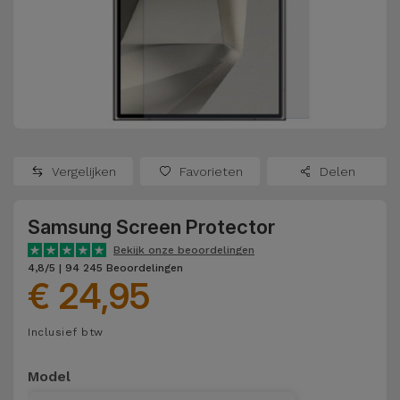
Refurbished
Adapters
Samsung
Apple
Watches
Hoezen en
Xiaomi
Schermbeschermers
Refurbished
Samsung
Huawei
Powerbanks
Refurbished
Vergelijken
Favorieten
Delen
Oppo
Opladers
iMac
Samsung Screen Protector
OnePlus
Hoofdtelefoons
Refurbished
Bekijk onze beoordelingen
en
Consoles
4,8/5 | 94 245 Beoordelingen
Google
€ 24,95
Luidsprekers
Bekijk
Dyson
Inclusief btw
Smartwatches
alles
en Bandjes
TCL
Model