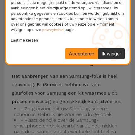
personalisatie mogelijk maakt en de weergave van diensten en
Bovendien zorgt de folie ervoor dat u optimaal
aanbiedingen biedt die zijn afgestemd op uw interesses.Uw
persoonlijke gegevens en cookies kunnen worden gebruikt om
kunt genieten van uw favoriete content.
advertenties te personaliseren.U kunt meer te weten komen
Deze folie is compatibel met verschillende
over ons gebruik van cookies of uw keuze op elk moment
wijzigen op onze
pagina.
privacybeleid
modellen, zoals de Samsung A53, maar ook met
Laat me kiezen
de meest recente modellen, zoals de
Samsung
S23
, Samsung S24 of Samsung S25.
Accepteren
Ik weiger
Hoe installeer ik een Samsung folie?
Het aanbrengen van een Samsung-folie is heel
eenvoudig. Bij iServices hebben we voor
glasfolies voor Samsung een kit waarmee u dit
proces eenvoudig en gemakkelijk kunt uitvoeren.
- Zorg ervoor dat uw Samsung-scherm
schoon is. Gebruik hiervoor een droge doek.
- Plaats de folie over de Samsung-
smartphone en druk daarbij vanuit het midden
naar de zijkanten, zodat eventuele luchtbellen