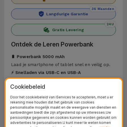
36 Maanden
Langdurige Garantie
24U
Gratis Levering
Ontdek de Leren Powerbank
🔋 Powerbank 5000 mAh
Laad je smartphone of tablet snel en veilig op.
⚡ Snelladen via USB-C en USB-A
Dankzij deze opties kun je een breed scala aan
Cookiebeleid
apparaten opladen, aangezien niet alles over
MagSafe-technologie beschikt. Laad je
Door het cookiebeleid van iServices te accepteren, moet u er
rekening mee houden dat het gebruik van cookies
apparatuur snel en veilig op.
personalisatie mogelijk maakt en de weergave van diensten en
🧲 Premium design in PU-leer
aanbiedingen biedt die zijn afgestemd op uw interesses.Uw
persoonlijke gegevens en cookies kunnen worden gebruikt om
Elegante en moderne afwerking die bij elke stijl
advertenties te personaliseren.U kunt meer te weten komen