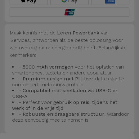
Fiets
Computer
Aaccessoires
Maak kennis met de
Leren Powerbank
van
iServices, ontworpen als de beste oplossing voor
iPad en
wie overdag extra energie nodig heeft. Belangrijkste
Tablet
kenmerken:
Accessoires
-
5000 mAh vermogen
voor het opladen van
smartphones, tablets en andere apparatuur
Kids
-
Premium design met PU-leer
dat elegantie
combineert met duurzaamheid
-
Compatibel met snelladen via USB-C en
Bekijk
USB-A
alles
- Perfect voor
gebruik op reis, tijdens het
werk of in de vrije tijd
-
Robuuste en draagbare structuur
, waardoor
deze eenvoudig mee te nemen is