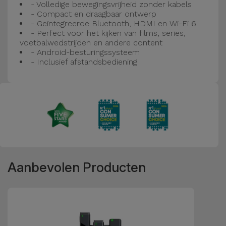
Fiets
- Volledige bewegingsvrijheid zonder kabels
- Compact en draagbaar ontwerp
- Geïntegreerde Bluetooth, HDMI en Wi-Fi 6
Computer
- Perfect voor het kijken van films, series,
Aaccessoires
voetbalwedstrijden en andere content
- Android-besturingssysteem
- Inclusief afstandsbediening
iPad en
Tablet
Accessoires
Kids
Bekijk
alles
Aanbevolen Producten