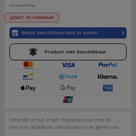
Telefoonketens
Inclusief btw
Andere
merken
Gadgets
NIET OP VOORRAAD
Bekijk
Bekijk beschikbaarheid in winkel
Hygiëne
alles
en Huis
Product niet beschikbaar
Portemonnees,
Tassen en
Koffers
Trackers
en
Accessoires
Verander je huis in een thuisbioscoop met de
Mobiliteit,
iServices draadloze videoprojector en geniet van:
Auto en