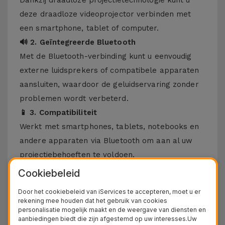
Dankzij draadloze projectietechnologie kunt u
deze draadloze videoprojector verbinden met
een smartphone, tablet of computer.
🔊 2. Geïntegreerde Bluetooth
Met de Bluetooth-verbinding kunt u eenvoudig
externe luidsprekers of compatibele apparaten
aansluiten, waardoor de geluidservaring zonder
problemen wordt verbeterd.
📱 3. Compatibiliteit
Werkt met smartphones, tablets, notebooks en
andere apparaten via Bluetooth om aan al uw
projectiebehoeften te voldoen.
🕹️ 4. Draagbaar en lichtgewicht
Cookiebeleid
Het minimalistische en compacte ontwerp maakt
Door het cookiebeleid van iServices te accepteren, moet u er
deze draagbare Bluetooth-projector perfect
rekening mee houden dat het gebruik van cookies
personalisatie mogelijk maakt en de weergave van diensten en
voor gebruik thuis met familie of vrienden, maar
aanbiedingen biedt die zijn afgestemd op uw interesses.Uw