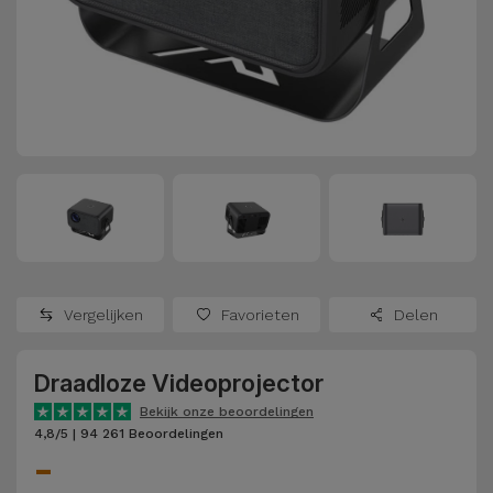
Refurbished
Adapters
Samsung
Apple
Watches
Hoezen en
Xiaomi
Schermbeschermers
Refurbished
Samsung
Huawei
Powerbanks
Refurbished
Oppo
Opladers
iMac
OnePlus
Hoofdtelefoons
Refurbished
Vergelijken
Favorieten
Delen
en
Consoles
Google
Luidsprekers
Draadloze Videoprojector
Bekijk
Dyson
Smartwatches
alles
Bekijk onze beoordelingen
4,8/5 | 94 261 Beoordelingen
en Bandjes
-
TCL