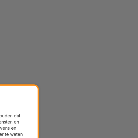
houden dat
ensten en
evens en
er te weten