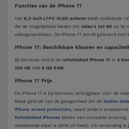
Functies van de iPhone 17
Het
6,3-inch LTPO OLED-scherm
biedt voldoende ruim
die de mogelijkheid bieden om
video's tot 8K
op te 
videogesprekken. De iPhone 17 wordt geleverd met
iPhone 17: Beschikbare kleuren en capacitei
Bij iServices vind je de
refurbished iPhone 17
in
4 kle
256 GB
met
8 GB RAM
.
iPhone 17 Prijs
De iPhone 17 is bij iServices verkrijgbaar voor de m
Maak gebruik van de gelegenheid om de
Staten Gid
iPhone screen protectors
, naast andere accessoire
Refurbished iPhones
bieden een complete ervaring, m
uitstekende staat is (80% of meer). De verzending is 