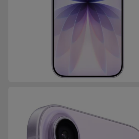
Telefoonketens
Andere
merken
Gadgets
Bekijk
Hygiëne
alles
en Huis
Portemonnees,
Tassen en
Koffers
Trackers
en
Accessoires
Mobiliteit,
Auto en