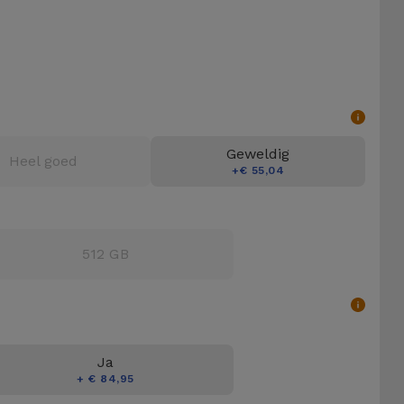
Geweldig
Heel goed
+€ 55,04
512 GB
Ja
+ € 84,95