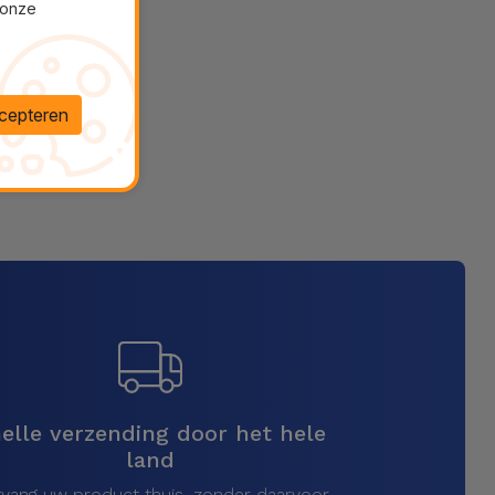
 onze
cepteren
elle verzending door het hele
land
vang uw product thuis, zonder daarvoor