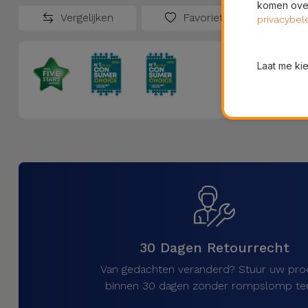
komen over
Vergelijken
Favorieten
privacybel
Laat me ki
30 Dagen Retourrecht
Van gedachten veranderd? Stuur uw pro
binnen 30 dagen zonder rompslomp ter