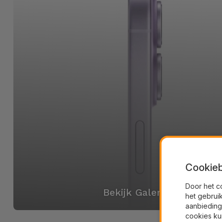
Cookieb
Door het c
Bekijk Galerij
het gebrui
aanbieding
cookies ku