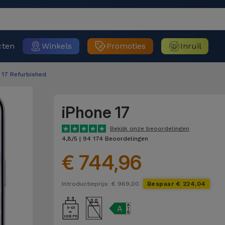
cten
Winkels
Promoties
Inruil
 17 Refurbished
iPhone 17
Bekijk onze beoordelingen
4,8/5 | 94 174 Beoordelingen
€ 744,96
Introductieprijs: € 969,00
Bespaar € 224,04
5-65
USB PD