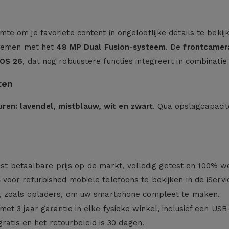
te om je favoriete content in ongelooflijke details te bekij
nemen met het
48 MP Dual Fusion-systeem
. De
frontcamer
iOS 26
, dat nog robuustere functies integreert in combinati
ten
uren: lavendel, mistblauw, wit en zwart
. Qua opslagcapacit
eest betaalbare prijs op de markt, volledig getest en 100% w
s
voor refurbished mobiele telefoons te bekijken in de iServi
s, zoals opladers, om uw smartphone compleet te maken.
et 3 jaar garantie in elke fysieke winkel, inclusief een US
gratis en het retourbeleid is 30 dagen.