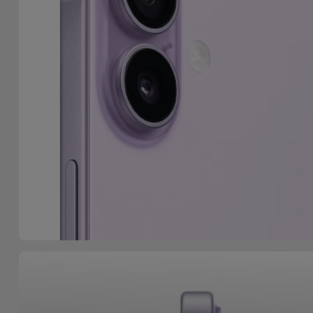
Fiets
Computer
Aaccessoires
iPad en
Tablet
Accessoires
Kids
Bekijk
alles