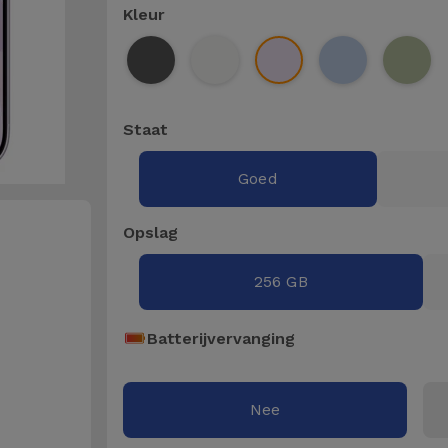
Kleur
Staat
Goed
Opslag
256 GB
Batterijvervanging
Nee