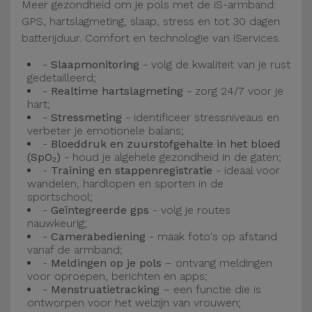
Fiets
Meer gezondheid om je pols met de iS-armband:
GPS, hartslagmeting, slaap, stress en tot 30 dagen
batterijduur. Comfort en technologie van iServices.
Computer
Aaccessoires
-
Slaapmonitoring
- volg de kwaliteit van je rust
gedetailleerd;
-
Realtime hartslagmeting
- zorg 24/7 voor je
iPad en
hart;
Tablet
-
Stressmeting
- identificeer stressniveaus en
Accessoires
verbeter je emotionele balans;
-
Bloeddruk en zuurstofgehalte in het bloed
(SpO₂)
- houd je algehele gezondheid in de gaten;
Kids
-
Training en stappenregistratie
- ideaal voor
wandelen, hardlopen en sporten in de
sportschool;
Bekijk
-
Geïntegreerde gps
- volg je routes
alles
nauwkeurig;
-
Camerabediening
- maak foto's op afstand
vanaf de armband;
-
Meldingen op je pols
– ontvang meldingen
voor oproepen, berichten en apps;
-
Menstruatietracking
– een functie die is
ontworpen voor het welzijn van vrouwen;