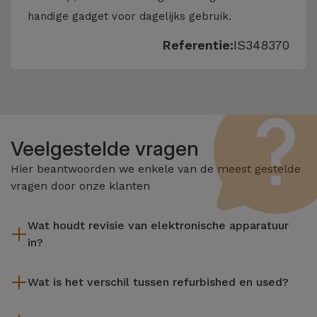
handige gadget voor dagelijks gebruik.
Referentie:
IS348370
Veelgestelde vragen
Hier beantwoorden we enkele van de meest gestelde
vragen door onze klanten
Wat houdt revisie van elektronische apparatuur
in?
Het reviseren omvat verschillende stappen zoals inspectie,
Wat is het verschil tussen refurbished en used?
reiniging, en niet te vergeten het repareren van elk defect
onderdeel. Het is belangrijk om te onthouden dat alle
De gereviseerde producten van iServices worden zorgvuldig
apparatuur die door Services wordt gereviseerd,