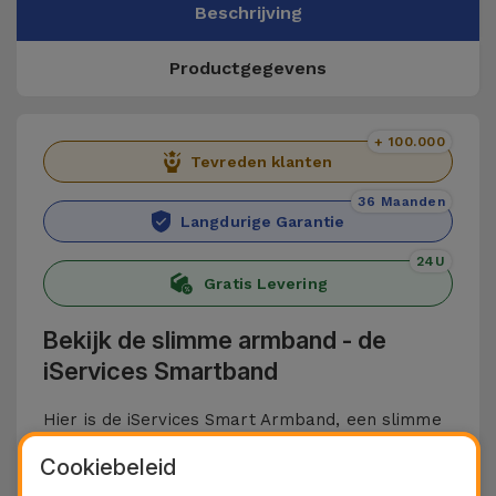
Beschrijving
Productgegevens
+ 100.000
Tevreden klanten
36 Maanden
Langdurige Garantie
24U
Gratis Levering
Bekijk de slimme armband - de
iServices Smartband
Hier is de iServices Smart Armband, een slimme
armband ontworpen voor mensen die op zoek
Cookiebeleid
zijn naar complete gezondheids- en