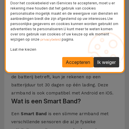
Door het cookiebeleid van iServices te accepteren, moet u er
welzijnsmonitoring in een compact, lichtgewicht
rekening mee houden dat het gebruik van cookies
en discreet apparaat. Met geavanceerde functies
personalisatie mogelijk maakt en de weergave van diensten en
aanbiedingen biedt die zijn afgestemd op uw interesses.Uw
en een modern, comfortabel ontwerp is hij ideaal
persoonlijke gegevens en cookies kunnen worden gebruikt om
voor het bijhouden van je dagelijkse routine – van
advertenties te personaliseren.U kunt meer te weten komen
over ons gebruik van cookies of uw keuze op elk moment
training tot ontspanning.
wijzigen op onze
pagina.
privacybeleid
Houd je hartslag, stappentelling, verbrande
Laat me kiezen
calorieën, slaap en stressniveau bij.
Ontvang
ook oproepen, berichten en andere meldingen
Accepteren
Ik weiger
op je pols, zonder een seconde te missen. Wat
de batterij betreft, kun je rekenen op een
batterijduur tot 30 dagen op één lading. Deze
armband is ook compatibel met Android en iOS.
Wat is een Smart Band?
Een
Smart Band
is een slimme armband met
verschillende sensoren die al je fysieke