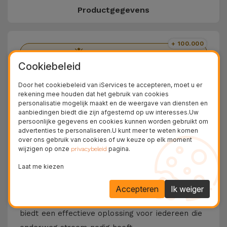
Productgegevens
+ 100.000
Tevreden klanten
Cookiebeleid
36 Maanden
Langdurige Garantie
Door het cookiebeleid van iServices te accepteren, moet u er
rekening mee houden dat het gebruik van cookies
24U
personalisatie mogelijk maakt en de weergave van diensten en
Gratis Levering
aanbiedingen biedt die zijn afgestemd op uw interesses.Uw
persoonlijke gegevens en cookies kunnen worden gebruikt om
advertenties te personaliseren.U kunt meer te weten komen
Ontdek onze Autolader
over ons gebruik van cookies of uw keuze op elk moment
wijzigen op onze
pagina.
privacybeleid
Maak kennis met de
Autolader
van iServices, een
Laat me kiezen
perfect accessoire om uw apparatuur op te
laden terwijl u rijdt.
Beschikbaar in twee versies:
Accepteren
Ik weiger
USB + USB en USB + USB-C.
Deze autolader
biedt een effectieve oplossing voor iedereen die