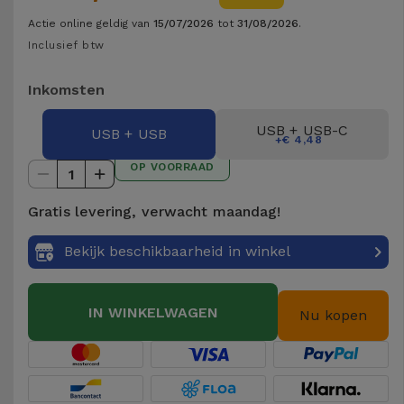
Telefoonketens
Andere
Actie online geldig van
15/07/2026
tot
31/08/2026
.
merken
Inclusief btw
Gadgets
Inkomsten
Bekijk
Hygiëne
alles
en Huis
USB + USB-C
USB + USB
+€ 4,48
OP VOORRAAD
1
Portemonnees,
Tassen en
Gratis levering, verwacht maandag!
Koffers
Bekijk beschikbaarheid in winkel
Trackers
en
Accessoires
IN WINKELWAGEN
Nu kopen
Mobiliteit,
Auto en