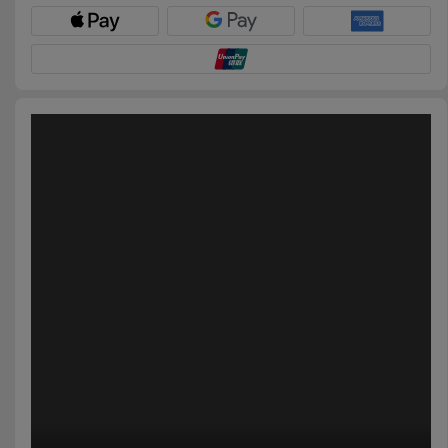
Fiets
Computer
Aaccessoires
iPad en
Tablet
Accessoires
Kids
Bekijk
alles