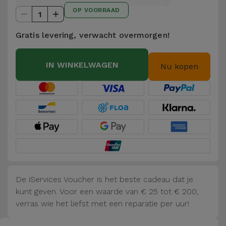
Telefoonketens
OP VOORRAAD
Andere
1
merken
Gadgets
Gratis levering, verwacht overmorgen!
Bekijk
Hygiëne
IN WINKELWAGEN
alles
Nu kopen
en Huis
Portemonnees,
Tassen en
Koffers
Trackers
en
Accessoires
De iServices Voucher is het beste cadeau dat je
kunt geven. Voor een waarde van € 25 tot € 200,
Mobiliteit,
verras wie het liefst met een reparatie per uur!
Auto en