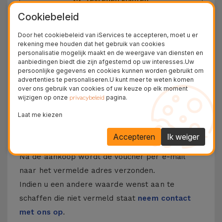
Cookiebeleid
36 Maanden
Langdurige Garantie
Door het cookiebeleid van iServices te accepteren, moet u er
rekening mee houden dat het gebruik van cookies
24U
personalisatie mogelijk maakt en de weergave van diensten en
Gratis Levering
aanbiedingen biedt die zijn afgestemd op uw interesses.Uw
persoonlijke gegevens en cookies kunnen worden gebruikt om
Ontdek de voucher van iServices
advertenties te personaliseren.U kunt meer te weten komen
over ons gebruik van cookies of uw keuze op elk moment
wijzigen op onze
pagina.
privacybeleid
De iServices-vouchers zijn een originele manier
om het beste van iServices aan te bieden. Met
Laat me kiezen
deze vouchers kunt u reparaties, accessoires en
Accepteren
Ik weiger
gadgets aanbieden.
Na de aankoop wordt de voucher per e-mail
naar het vermelde adres verzonden.
Indien u een andere waarde wenst aan te
schaffen die niet vermeld staat
neem contact
met ons op
.