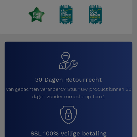
Fiets
Computer
Aaccessoires
iPad en
Tablet
Accessoires
Kids
30 Dagen Retourrecht
Van gedachten veranderd? Stuur uw product binnen 30
Bekijk
dagen zonder rompslomp terug.
alles
SSL 100% veilige betaling