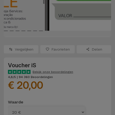
Refurbished
Adapters
Samsung
Apple
Watches
Hoezen en
Xiaomi
Schermbeschermers
Refurbished
Samsung
Huawei
Powerbanks
Refurbished
Vergelijken
Favorieten
Delen
Oppo
Opladers
iMac
Voucher iS
OnePlus
Hoofdtelefoons
Refurbished
Bekijk onze beoordelingen
en
Consoles
4,8/5 | 94 360 Beoordelingen
Google
€ 20,00
Luidsprekers
Bekijk
Dyson
Smartwatches
alles
Waarde
en Bandjes
TCL