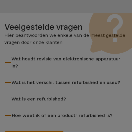
Veelgestelde vragen
Hier beantwoorden we enkele van de meest gestelde
vragen door onze klanten
Wat houdt revisie van elektronische apparatuur
in?
Het reviseren omvat verschillende stappen zoals inspectie,
Wat is het verschil tussen refurbished en used?
reiniging, en niet te vergeten het repareren van elk defect
onderdeel. Het is belangrijk om te onthouden dat alle
De gereviseerde producten van iServices worden zorgvuldig
apparatuur die door Services wordt gereviseerd,
Wat is een refurbished?
getest en voorbereid door gespecialiseerde technici om hun
verschillende rigoureuze kwaliteits- en prestatietests
perfecte werking te garanderen. In tegenstelling tot een
Een refurbished product is een apparaat dat weinig of niet is
ondergaat voordat deze te koop wordt aangeboden.
tweedehands product biedt een gereviseerd apparaat van
Hoe weet ik of een productr refurbished is?
gebruikt. Het kan in de winkel hebben gestaan of afkomstig
iServices een grotere betrouwbaarheid, een garantie van 3
zijn uit inruilprogramma's, het aflopen van leasecontracten of
Een apparaat is Refurbished wanneer de verpakking niet de
jaar en een uitstekende prijs-kwaliteitverhouding, waardoor u
de vernieuwing van bedrijfsapparatuur. De refurbished