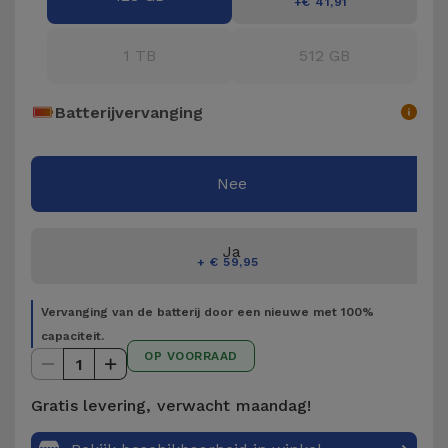
Fiets
+€ 41,91
Computer
1 TB
512 GB
Aaccessoires
Batterijvervanging
iPad en
Tablet
Accessoires
Nee
Kids
Ja
+ € 59,95
Bekijk
Vervanging van de batterij door een nieuwe met 100%
alles
capaciteit.
OP VOORRAAD
1
Gratis levering, verwacht maandag!