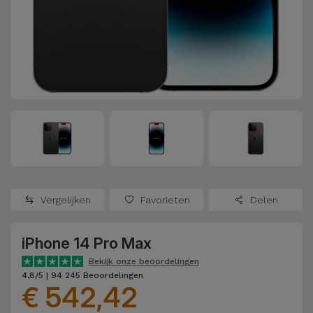
Refurbished
Adapters
Samsung
Apple
Watches
Hoezen en
Xiaomi
Schermbeschermers
Refurbished
Samsung
Huawei
Powerbanks
Refurbished
Oppo
Opladers
iMac
OnePlus
Hoofdtelefoons
Refurbished
Vergelijken
Favorieten
Delen
en
Consoles
Google
Luidsprekers
iPhone 14 Pro Max
Bekijk
Dyson
Smartwatches
alles
Bekijk onze beoordelingen
4,8/5 | 94 245 Beoordelingen
en Bandjes
€ 542,42
TCL