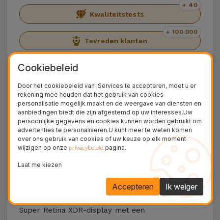
+ 40
Kwaliteitstests
+ 100.000
Tevreden klanten
36 Maanden
Cookiebeleid
Langdurige Garantie
24U
Door het cookiebeleid van iServices te accepteren, moet u er
rekening mee houden dat het gebruik van cookies
Gratis Levering
personalisatie mogelijk maakt en de weergave van diensten en
aanbiedingen biedt die zijn afgestemd op uw interesses.Uw
Maak kennis met de iPhone 14 Pro
persoonlijke gegevens en cookies kunnen worden gebruikt om
advertenties te personaliseren.U kunt meer te weten komen
Max
over ons gebruik van cookies of uw keuze op elk moment
wijzigen op onze
pagina.
privacybeleid
De iPhone 14 Pro Max is het
topmodel
van
Laat me kiezen
Apple uit 2022, ontworpen voor werk,
entertainment en contentcreatie met de beste
Accepteren
Ik weiger
prestaties en maximale beveiliging. Het 6,7-inch
Super Retina XDR-display met een