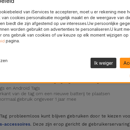
eleid
den
24U
e
ookiebeleid van iServices te accepteren, moet u er rekening mee 
Gratis Levering
k van cookies personalisatie mogelijk maakt en de weergave van di
en biedt die zijn afgestemd op uw interesses.Uw persoonlijke geg
s
nnen worden gebruikt om advertenties te personaliseren.U kunt me
 ons gebruik van cookies of uw keuze op elk moment wijzigen op
irTag of
Smart Tag
actief te houden en klaar om u te helpen 
pagina.
eid
 voor topprestaties. Dit is essentieel voor iedereen die een 
er bij de hand te houden.
ezen
Ik weiger
Ac
 gebruik van een zeer handige gadget te verlengen. We ben
ags en Android Tags
ant van de tag om een ​​nieuwe batterij te plaatsen
 normaal gebruik ongeveer 1 jaar mee
irTag probleemloos kunt blijven gebruiken door te kiezen voo
s-accessoires
. Deze zijn erop gericht de gebruikerservari