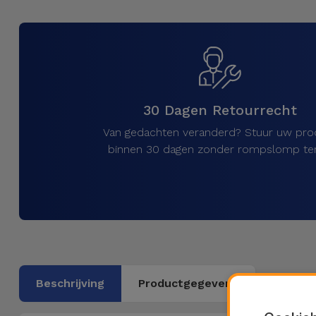
Fiets
Computer
Aaccessoires
iPad en
30 Dagen Retourrecht
Tablet
Accessoires
Van gedachten veranderd? Stuur uw pro
binnen 30 dagen zonder rompslomp ter
Kids
Bekijk
alles
Beschrijving
Productgegevens