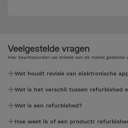
Veelgestelde vragen
Hier beantwoorden we enkele van de meest gestelde 
Wat houdt revisie van elektronische ap
Het reviseren omvat verschillende stappen zoals inspectie, rei
Wat is het verschil tussen refurbished 
door Services wordt gereviseerd, verschillende rigoureuze k
De gereviseerde producten van iServices worden zorgvuldig ge
Wat is een refurbished?
tweedehands product biedt een gereviseerd apparaat van iServ
besparen zonder in te leveren op kwaliteit en prestaties.
Een refurbished product is een apparaat dat weinig of niet is 
Hoe weet ik of een productr refurbishe
vernieuwing van bedrijfsapparatuur. De refurbished producten 