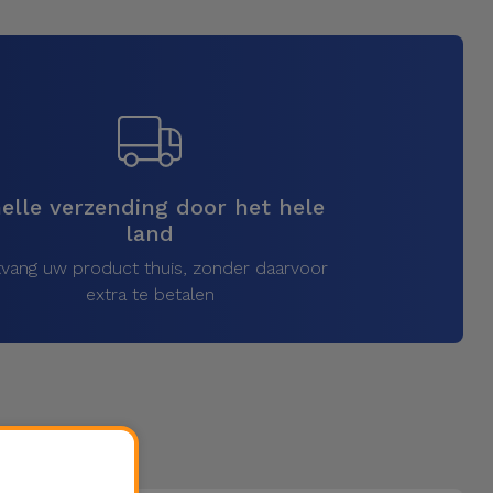
elle verzending door het hele
land
vang uw product thuis, zonder daarvoor
extra te betalen