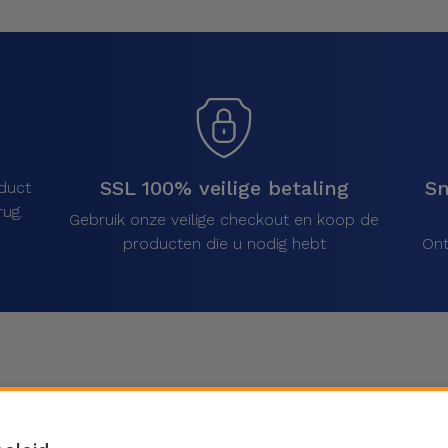
SSL 100% veilige betaling
Sn
duct
ug.
Gebruik onze veilige checkout en koop de
producten die u nodig hebt
Ont