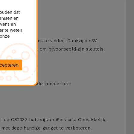
houden dat
ensten en
evens en
er te weten
 onze
uw favoriete items te vinden. Dankzij de 3V-
AirTag nodig heeft om bijvoorbeeld zijn sleutels,
cepteren
adrukken de volgende kenmerken:
r de CR2032-batterij van iServices. Gemakkelijk,
ng met deze handige gadget te verbeteren.