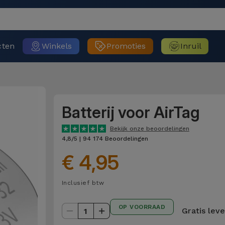
cten
Winkels
Promoties
Inruil
Batterij voor AirTag
Bekijk onze beoordelingen
4,8/5 | 94 174 Beoordelingen
€ 4,95
Inclusief btw
OP VOORRAAD
Gratis lev
1