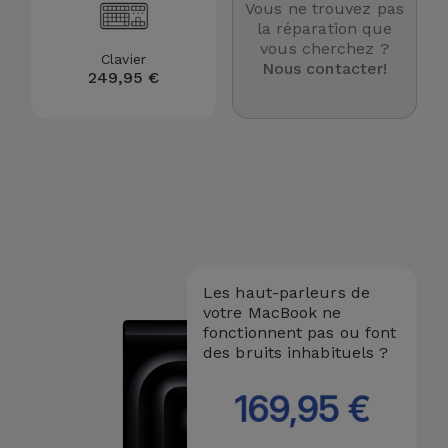
Vous ne trouvez pas
et
la réparation que
Bracelets
vous cherchez ?
Autres
Clavier
Nous contacter!
Marques
249,95 €
Chaînes
de
Voir
Téléphone
tout
Gadgets
Hygiène
et
Les haut-parleurs de
Maison
votre MacBook ne
fonctionnent pas ou font
des bruits inhabituels ?
Portefeuilles,
Étuis et Sacs
169,95 €
Traceurs et