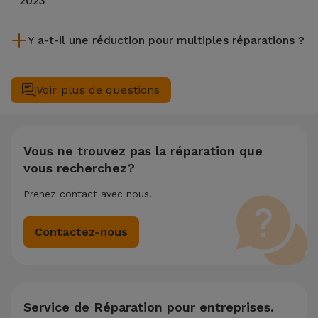
2023
Bien que iServices soit spécialiste en réparation immédiate,
Y a-t-il une réduction pour multiples réparations ?
il est toujours recommandé de faire une sauvegarde. La page
mentionne également un service de Transfert de Données
Oui. Chez iServices, nous valorisons la maintenance
(29,95 €) au cas où tu aurais besoin d'aide pour la gestion
complète de votre équipement. Si votre Apple Macbook /
Voir plus de questions
des fichiers.
iMac MacBook Pro 14" M3 Pro 2023 nécessite deux ou
plusieurs interventions techniques réalisées simultanément,
nous appliquons une remise de 25% sur le montant de la
réparation la moins chère.
Vous ne trouvez pas la réparation que
vous recherchez?
Prenez contact avec nous.
Contactez-nous
Service de Réparation pour entreprises.