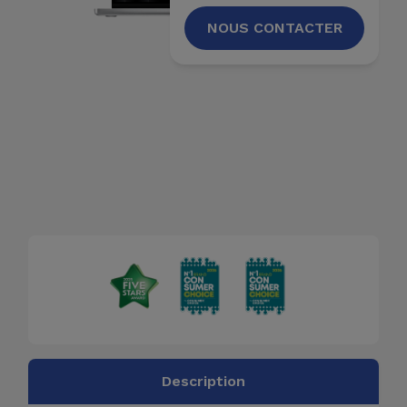
Accessoires
NOUS CONTACTER
Mobilité,
Auto et
Vélo
Accessoires
d'ordinateur
Accessoires
iPad et
Tablette
Kids
Voir
Description
tout