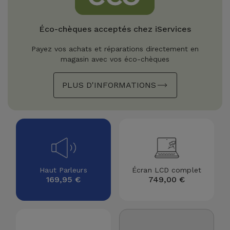
Watch
Apple Watch
Adaptateurs
Reconditionnés
Éco-chèques acceptés chez iServices
Samsung
Coques et
Samsungs
Payez vos achats et réparations directement en
Protections
Xiaomi
Reconditionnés
magasin avec vos éco-chèques
d'Écran
PLUS D'INFORMATIONS
Huawei
iMacs
Batteries
Reconditionnés
Externes
Oppo
Consoles de
Chargeurs
Jeux
OnePlus
Reconditionnées
Ecouteurs
Google
Haut Parleurs
Écran LCD complet
et
169,95 €
749,00 €
Voir
Enceintes
tout
Dyson
Montres
TCL
Connectées