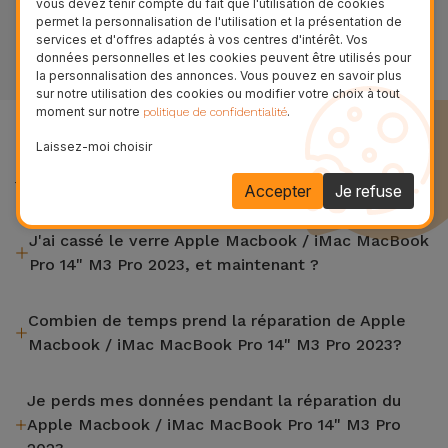
vous devez tenir compte du fait que l'utilisation de cookies
permet la personnalisation de l'utilisation et la présentation de
services et d'offres adaptés à vos centres d'intérêt. Vos
VOIR LES MAGASINS
données personnelles et les cookies peuvent être utilisés pour
la personnalisation des annonces. Vous pouvez en savoir plus
sur notre utilisation des cookies ou modifier votre choix à tout
moment sur notre
.
politique de confidentialité
Questions Fréquentes
Laissez-moi choisir
Nous répondons ici à certaines des questions les plus
fréquentes de nos clients
Accepter
Je refuse
J'ai cassé le verre Apple Macbook / iMac MacBook
Pro 14" M3 Pro 2023, et maintenant ?
iServices effectue des réparations sur place et sous garantie
Combien de temps prend la réparation de Apple
de 2 ans. Trouvez le magasin le plus proche.
Macbook / iMac MacBook Pro 14" M3 Pro 2023?
La plupart des réparations, comme le remplacement de
Je perds mes données pendant la réparation du
l'écran, sont effectuées en environ 20 à 30 minutes.
Apple Macbook / iMac MacBook Pro 14" M3 Pro