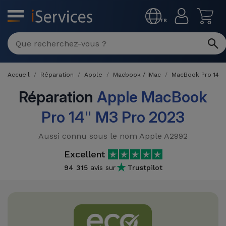
MENU
FR
Réparation
Multimarque
Accueil
Réparation
Apple
Macbook / iMac
MacBook Pro 14"
Différentes
Reconditionnés
Causes de
Réparation
Apple MacBook
Pannes
iPhone
Pro 14" M3 Pro 2023
Produits
Reconditionnés
iPhone
Aussi connu sous le nom Apple A2992
DJI
Magasins
MacBooks
Excellent
Drones
iPad
Reconditionnés
94 315
avis sur
Trustpilot
Promotions
Nouveautés
Macbook
iPads
/ iMac
Reconditionnés
Reprises
Câbles