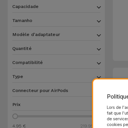
Capacidade
Tamanho
Modèle d'adaptateur
Quantité
Compatibilité
Type
Connecteur pour AirPods
Politiqu
Prix
Lors de l'a
fait que l'u
de services
cookies pe
4.95 €
219.95 €