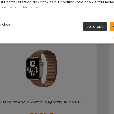
 sur notre utilisation des cookies ou modifier votre choix à tout mom
.
ique de confidentialité
Mini Micro Cravate
39,95 €
 choisir
Je refuse
Bracelet Apple Watch Magnétique en Cuir