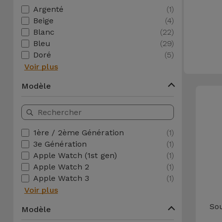
Watch
Apple Watch
Argenté
(1)
Adaptateurs
Reconditionnés
Beige
(4)
Samsung
Blanc
(22)
Coques et
Bleu
(29)
Samsungs
Protections
Doré
(5)
Xiaomi
Reconditionnés
d'Écran
Voir plus
Huawei
iMacs
Modèle
Batteries
Reconditionnés
Externes
Oppo
Consoles de
Chargeurs
1ère / 2ème Génération
(1)
Jeux
OnePlus
3e Génération
(1)
Reconditionnées
Apple Watch (1st gen)
(1)
Ecouteurs
Google
Apple Watch 2
(1)
et
Voir
Apple Watch 3
(1)
Enceintes
tout
Voir plus
Dyson
Sou
Montres
Modèle
TCL
Connectées