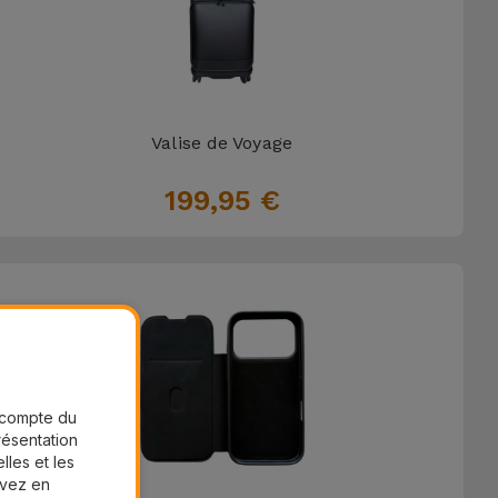
Valise de Voyage
199,95 €
r compte du
présentation
lles et les
uvez en