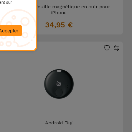
ent sur
Coque portefeuille magnétique en cuir pour
iPhone
34,95 €
Accepter
BEST SELLER
Android Tag