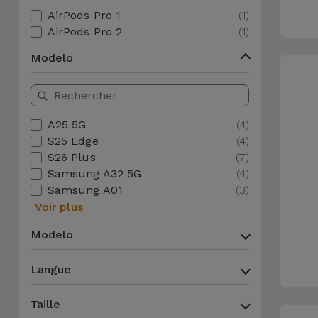
AirPods Pro 1
(1)
et
AirPods Pro 2
(1)
Bracelets
Autres
Marques
Modelo
Chaînes
de
Voir
Téléphone
tout
A25 5G
(4)
S25 Edge
(4)
Gadgets
S26 Plus
(7)
Samsung A32 5G
(4)
Hygiène
Samsung A01
(3)
et
Voir plus
Maison
Modelo
Portefeuilles,
Langue
Étuis et Sacs
Taille
Traceurs et