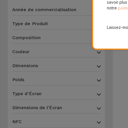
savoir plus
notre
polit
Année de commercialisation
Type de Produit
Laissez-moi
Composition
Couleur
Dimensions
Poids
Type d'Écran
Dimensions de l'Écran
NFC