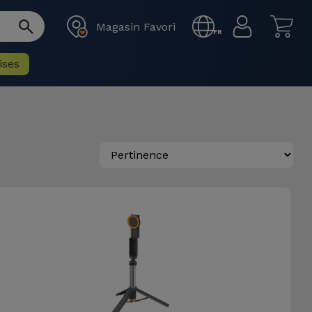
Magasin Favori
FR
ises