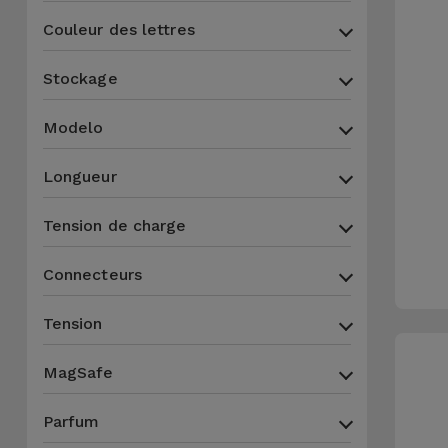
Accessoires
Couleur des lettres
Mobilité,
Stockage
Auto et
Vélo
Modelo
Accessoires
Longueur
d'ordinateur
Tension de charge
Accessoires
Connecteurs
iPad et
Tablette
Tension
Kids
MagSafe
Voir
Parfum
tout