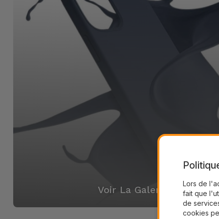
Politiqu
Lors de l'a
Voir La Galerie
fait que l'u
de services
cookies pe