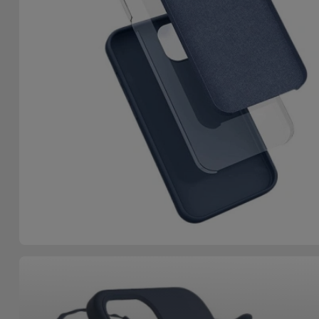
Accessoires
Mobilité,
Auto et
Vélo
Accessoires
d'ordinateur
Accessoires
iPad et
Tablette
Kids
Voir
tout