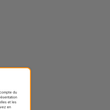
r compte du
présentation
lles et les
uvez en