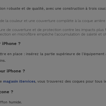
ion robuste et de qualité, avec une construction à trois cou
de la couleur et une couverture complète à la coque arrière 
ture de couverture et de protection contre les impacts plus f
protection en microfibre empêche l'accumulation de saleté et 
 iPhone ?
ttre en place : insérez la partie supérieure de l'équipement à
ins.
our iPhone ?
le
magasin iServices
, vous trouverez des coques pour tous l
cone ?
iffon humide.