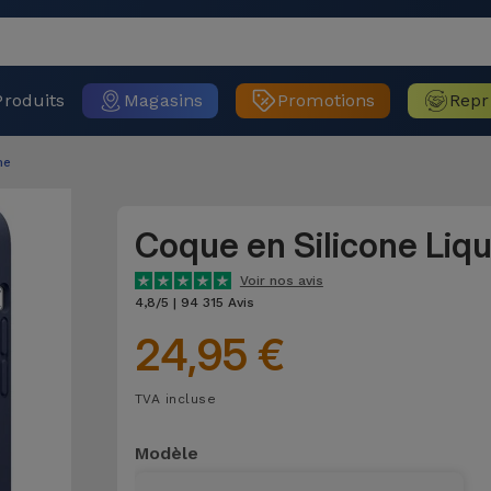
Produits
Magasins
Promotions
Repr
ne
Coque en Silicone Liq
Voir nos avis
4,8/5 | 94 315 Avis
24,95 €
TVA incluse
Modèle