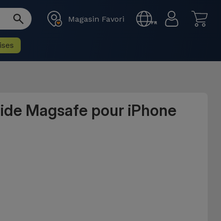
Magasin Favori
FR
ises
uide Magsafe pour iPhone