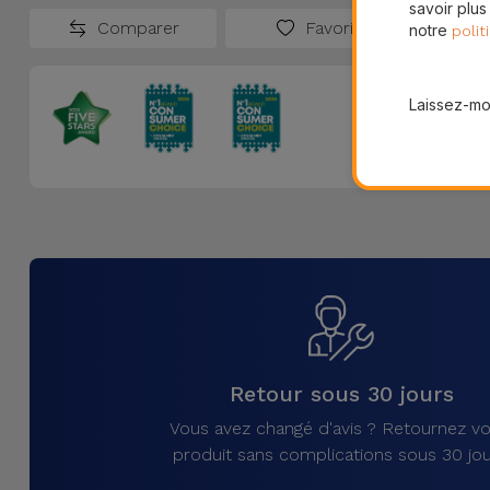
savoir plus
Comparer
Favoris
notre
polit
Laissez-moi
Retour sous 30 jours
Vous avez changé d'avis ? Retournez vo
produit sans complications sous 30 jou