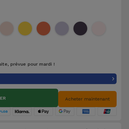
uite, prévue pour mardi !
IER
Acheter maintenant