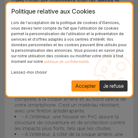
Cette Cover est compatible avec les
iPhone 15
,
14, 13, 12, entre autres, ainsi qu'avec le modèle le
Politique relative aux Cookies
plus populaire d'Apple, l'
iPhone 16
et
iPhone 17
.
Lors de l'acceptation de la politique de cookies d'iServices,
vous devez tenir compte du fait que l'utilisation de cookies
Protection à 3 couches avec coques en
permet la personnalisation de l'utilisation et la présentation de
services et d'offres adaptés à vos centres d'intérêt. Vos
silicone
données personnelles et les cookies peuvent être utilisés pour
la personnalisation des annonces. Vous pouvez en savoir plus
Nos coques en silicone pour iPhone ont une
sur notre utilisation des cookies ou modifier votre choix à tout
moment sur notre
.
politique de confidentialité
construction robuste et de qualité, avec une
construction à trois couches, pour éviter au
Laissez-moi choisir
maximum les accidents et les casses !
Accepter
Je refuse
- Une première couche de silicone liquide
donne de la couleur et une couverture
complète à la coque arrière et au bord latéral de
votre smartphone. C'est un matériau résistant,
avec une finition antidérapante.
- À l'intérieur, une housse en PVC assure la
structure de couverture et de protection contre
les impacts plus forts, tels que les chutes.
- À l'intérieur, à côté de la coque arrière, une