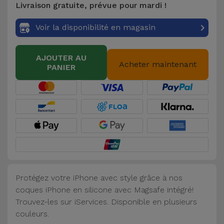
Livraison gratuite, prévue pour mardi !
Accessoires
Voir la disponibilité en magasin
Mobilité,
Auto et
AJOUTER AU
Vélo
Acheter maintenant
PANIER
Accessoires
d'ordinateur
Accessoires
iPad et
Tablette
Protégez votre iPhone avec style grâce à nos
Kids
coques iPhone en silicone avec Magsafe intégré!
Trouvez-les sur iServices. Disponible en plusieurs
Voir
couleurs.
tout