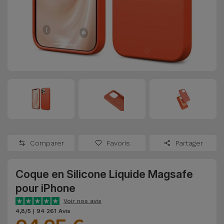
Watch
Apple Watch
Adaptateurs
Reconditionnés
Samsung
Coques et
Samsungs
Protections
Xiaomi
Reconditionnés
d'Écran
Huawei
iMacs
Batteries
Reconditionnés
Externes
Oppo
Consoles de
Chargeurs
Jeux
OnePlus
Comparer
Favoris
Partager
Reconditionnées
Ecouteurs
Google
et
Coque en Silicone Liquide Magsafe
Voir
Enceintes
pour iPhone
tout
Dyson
Voir nos avis
Montres
4,8/5 | 94 261 Avis
TCL
Connectées