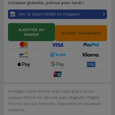
Livraison gratuite, prévue pour lundi !
Accessoires
Voir la disponibilité en magasin
Mobilité,
Auto et
AJOUTER AU
Vélo
Acheter maintenant
PANIER
Accessoires
d'ordinateur
Accessoires
iPad et
Tablette
Protégez votre iPhone avec style grâce à nos
Kids
coques iPhone en silicone avec Magsafe intégré!
Trouvez-les sur iServices. Disponible en plusieurs
Voir
couleurs.
tout