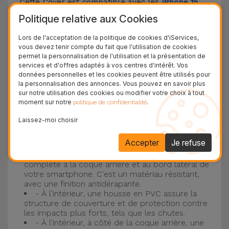
Cette Cover est compatible avec les
iPhone 15
,
14, 13, 12, entre autres, ainsi qu'avec le modèle le
Politique relative aux Cookies
plus populaire d'Apple, l'
iPhone 16
et
iPhone 17
.
Lors de l'acceptation de la politique de cookies d'iServices,
vous devez tenir compte du fait que l'utilisation de cookies
Protection à 3 couches avec coques en
permet la personnalisation de l'utilisation et la présentation de
services et d'offres adaptés à vos centres d'intérêt. Vos
silicone
données personnelles et les cookies peuvent être utilisés pour
la personnalisation des annonces. Vous pouvez en savoir plus
Nos coques en silicone pour iPhone ont une
sur notre utilisation des cookies ou modifier votre choix à tout
moment sur notre
.
politique de confidentialité
construction robuste et de qualité, avec une
construction à trois couches, pour éviter au
Laissez-moi choisir
maximum les accidents et les casses !
Accepter
Je refuse
- Une première couche de silicone liquide
donne de la couleur et une couverture
complète à la coque arrière et au bord latéral de
votre smartphone. C'est un matériau résistant,
avec une finition antidérapante.
- À l'intérieur, une housse en PVC assure la
structure de couverture et de protection contre
les impacts plus forts, tels que les chutes.
- À l'intérieur, à côté de la coque arrière, une