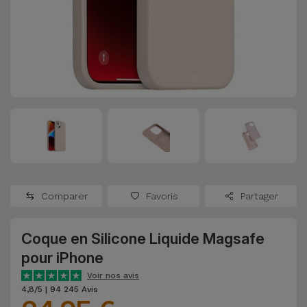
Watch
Apple Watch
Adaptateurs
Reconditionnés
Samsung
Coques et
Samsungs
Protections
Xiaomi
Reconditionnés
d'Écran
Huawei
iMacs
Batteries
Reconditionnés
Externes
Oppo
Consoles de
Chargeurs
Jeux
OnePlus
Comparer
Favoris
Partager
Reconditionnées
Ecouteurs
Google
et
Coque en Silicone Liquide Magsafe
Voir
Enceintes
pour iPhone
tout
Dyson
Voir nos avis
Montres
4,8/5 | 94 245 Avis
TCL
Connectées