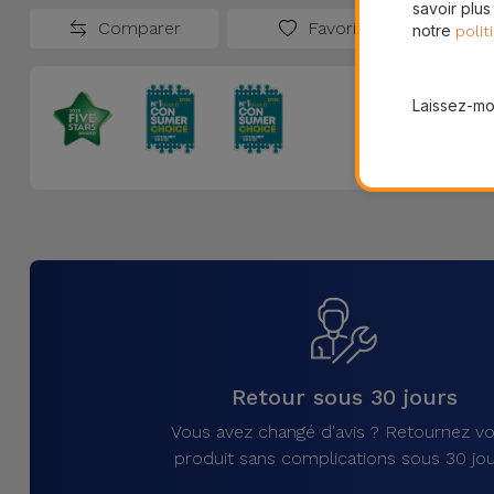
savoir plus
Comparer
Favoris
notre
polit
Laissez-moi
Retour sous 30 jours
Vous avez changé d'avis ? Retournez vo
produit sans complications sous 30 jou