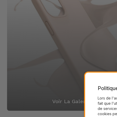
Politiqu
Lors de l'a
Voir La Galerie
fait que l'u
de services
cookies pe