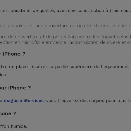
ion robuste et de qualité, avec une construction à trois cou
de la couleur et une couverture complète à la coque arrière 
ture de couverture et de protection contre les impacts plus f
protection en microfibre empêche l'accumulation de saleté et 
 iPhone ?
ttre en place : insérez la partie supérieure de l'équipement à
ins.
our iPhone ?
le
magasin iServices
, vous trouverez des coques pour tous l
cone ?
iffon humide.