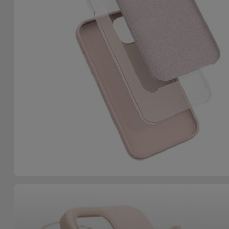
Accessoires
Mobilité,
Auto et
Vélo
Accessoires
d'ordinateur
Accessoires
iPad et
Tablette
Kids
Voir
tout