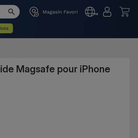
Magasin Favori
FR
ises
uide Magsafe pour iPhone