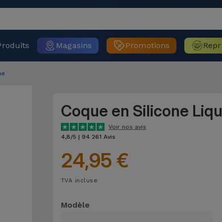
Produits
Magasins
Promotions
Repr
ne
Coque en Silicone Liq
Voir nos avis
4,8/5 | 94 261 Avis
24,95 €
TVA incluse
Modèle