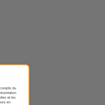
r compte du
présentation
lles et les
uvez en