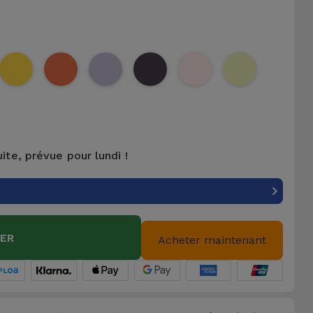
uite, prévue pour lundi !
IER
Acheter maintenant