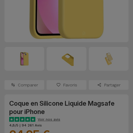
Watch
Apple Watch
Adaptateurs
Reconditionnés
Samsung
Coques et
Samsungs
Protections
Xiaomi
Reconditionnés
d'Écran
Huawei
iMacs
Batteries
Reconditionnés
Externes
Oppo
Consoles de
Chargeurs
Jeux
OnePlus
Comparer
Favoris
Partager
Reconditionnées
Ecouteurs
Google
et
Coque en Silicone Liquide Magsafe
Voir
Enceintes
pour iPhone
tout
Dyson
Voir nos avis
Montres
4,8/5 | 94 261 Avis
TCL
Connectées