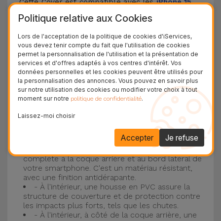
Cette Cover est compatible avec les
iPhone 15
,
14, 13, 12, entre autres, ainsi qu'avec le modèle le
Politique relative aux Cookies
plus populaire d'Apple, l'
iPhone 16
et
iPhone 17
.
Lors de l'acceptation de la politique de cookies d'iServices,
vous devez tenir compte du fait que l'utilisation de cookies
Protection à 3 couches avec coques en
permet la personnalisation de l'utilisation et la présentation de
services et d'offres adaptés à vos centres d'intérêt. Vos
silicone
données personnelles et les cookies peuvent être utilisés pour
la personnalisation des annonces. Vous pouvez en savoir plus
Nos coques en silicone pour iPhone ont une
sur notre utilisation des cookies ou modifier votre choix à tout
moment sur notre
.
politique de confidentialité
construction robuste et de qualité, avec une
construction à trois couches, pour éviter au
Laissez-moi choisir
maximum les accidents et les casses !
Accepter
Je refuse
- Une première couche de silicone liquide
donne de la couleur et une couverture
complète à la coque arrière et au bord latéral de
votre smartphone. C'est un matériau résistant,
avec une finition antidérapante.
- À l'intérieur, une housse en PVC assure la
structure de couverture et de protection contre
les impacts plus forts, tels que les chutes.
- À l'intérieur, à côté de la coque arrière, une