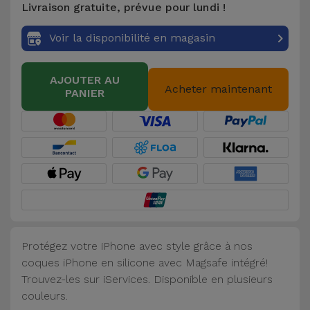
Livraison gratuite, prévue pour lundi !
Accessoires
Voir la disponibilité en magasin
Mobilité,
Auto et
AJOUTER AU
Vélo
Acheter maintenant
PANIER
Accessoires
d'ordinateur
Accessoires
iPad et
Tablette
Protégez votre iPhone avec style grâce à nos
Kids
coques iPhone en silicone avec Magsafe intégré!
Trouvez-les sur iServices. Disponible en plusieurs
Voir
couleurs.
tout