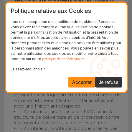
Cette Cover est compatible avec les
iPhone 15
,
14, 13, 12, entre autres, ainsi qu'avec le modèle le
Politique relative aux Cookies
plus populaire d'Apple, l'
iPhone 16
et
iPhone 17
.
Lors de l'acceptation de la politique de cookies d'iServices,
vous devez tenir compte du fait que l'utilisation de cookies
Protection à 3 couches avec coques en
permet la personnalisation de l'utilisation et la présentation de
services et d'offres adaptés à vos centres d'intérêt. Vos
silicone
données personnelles et les cookies peuvent être utilisés pour
la personnalisation des annonces. Vous pouvez en savoir plus
Nos coques en silicone pour iPhone ont une
sur notre utilisation des cookies ou modifier votre choix à tout
moment sur notre
.
politique de confidentialité
construction robuste et de qualité, avec une
construction à trois couches, pour éviter au
Laissez-moi choisir
maximum les accidents et les casses !
Accepter
Je refuse
- Une première couche de silicone liquide
donne de la couleur et une couverture
complète à la coque arrière et au bord latéral de
votre smartphone. C'est un matériau résistant,
avec une finition antidérapante.
- À l'intérieur, une housse en PVC assure la
structure de couverture et de protection contre
les impacts plus forts, tels que les chutes.
- À l'intérieur, à côté de la coque arrière, une