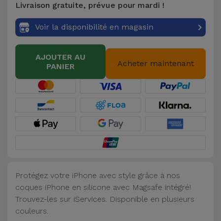
Livraison gratuite, prévue pour mardi !
Accessoires
Voir la disponibilité en magasin
Mobilité,
Auto et
AJOUTER AU
Vélo
Acheter maintenant
PANIER
Accessoires
d'ordinateur
Accessoires
iPad et
Tablette
Protégez votre iPhone avec style grâce à nos
Kids
coques iPhone en silicone avec Magsafe intégré!
Trouvez-les sur iServices. Disponible en plusieurs
Voir
couleurs.
tout