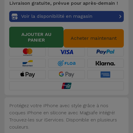
Livraison gratuite, prévue pour après-demain !
Accessoires
Voir la disponibilité en magasin
Mobilité,
Auto et
AJOUTER AU
Vélo
Acheter maintenant
PANIER
Accessoires
d'ordinateur
Accessoires
iPad et
Tablette
Protégez votre iPhone avec style grâce à nos
Kids
coques iPhone en silicone avec Magsafe intégré!
Trouvez-les sur iServices. Disponible en plusieurs
Voir
couleurs.
tout