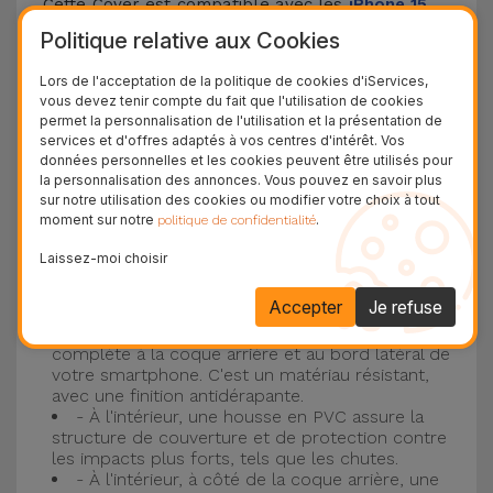
Cette Cover est compatible avec les
iPhone 15
,
14, 13, 12, entre autres, ainsi qu'avec le modèle le
Politique relative aux Cookies
plus populaire d'Apple, l'
iPhone 16
et
iPhone 17
.
Lors de l'acceptation de la politique de cookies d'iServices,
vous devez tenir compte du fait que l'utilisation de cookies
Protection à 3 couches avec coques en
permet la personnalisation de l'utilisation et la présentation de
services et d'offres adaptés à vos centres d'intérêt. Vos
silicone
données personnelles et les cookies peuvent être utilisés pour
la personnalisation des annonces. Vous pouvez en savoir plus
Nos coques en silicone pour iPhone ont une
sur notre utilisation des cookies ou modifier votre choix à tout
moment sur notre
.
politique de confidentialité
construction robuste et de qualité, avec une
construction à trois couches, pour éviter au
Laissez-moi choisir
maximum les accidents et les casses !
Accepter
Je refuse
- Une première couche de silicone liquide
donne de la couleur et une couverture
complète à la coque arrière et au bord latéral de
votre smartphone. C'est un matériau résistant,
avec une finition antidérapante.
- À l'intérieur, une housse en PVC assure la
structure de couverture et de protection contre
les impacts plus forts, tels que les chutes.
- À l'intérieur, à côté de la coque arrière, une