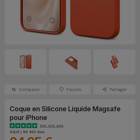
Watch
Apple Watch
Adaptateurs
Reconditionnés
Samsung
Coques et
Samsungs
Protections
Xiaomi
Reconditionnés
d'Écran
Huawei
iMacs
Batteries
Reconditionnés
Externes
Oppo
Consoles de
Chargeurs
Jeux
OnePlus
Comparer
Favoris
Partager
Reconditionnées
Ecouteurs
Google
et
Coque en Silicone Liquide Magsafe
Voir
Enceintes
pour iPhone
tout
Dyson
Voir nos avis
Montres
4,8/5 | 94 452 Avis
TCL
Connectées