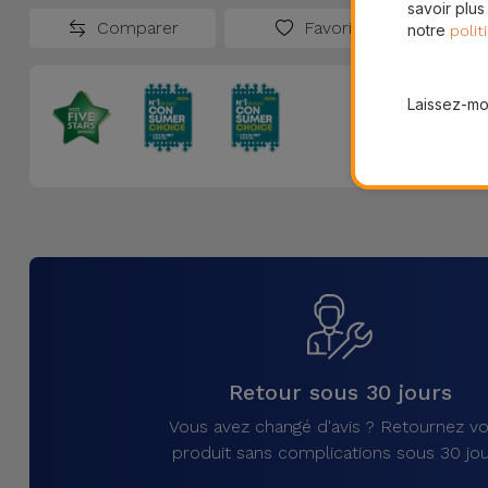
savoir plus
Comparer
Favoris
notre
polit
Laissez-moi
Retour sous 30 jours
Vous avez changé d'avis ? Retournez vo
produit sans complications sous 30 jou