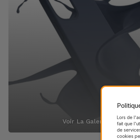
Politiqu
Lors de l'a
Voir La Galerie
fait que l'u
de services
cookies pe