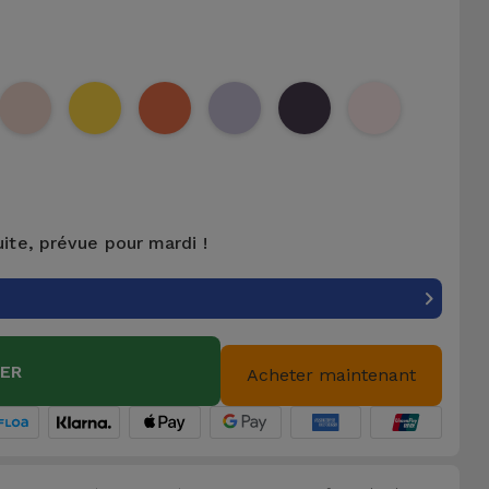
uite, prévue pour mardi !
IER
Acheter maintenant