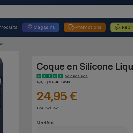
Produits
Magasins
Promotions
Repr
ne
Coque en Silicone Liq
Voir nos avis
4,8/5 | 94 360 Avis
24,95 €
TVA incluse
Modèle