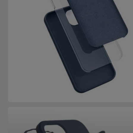
Accessoires
Mobilité,
Auto et
Vélo
Accessoires
d'ordinateur
Accessoires
iPad et
Tablette
Kids
Voir
tout