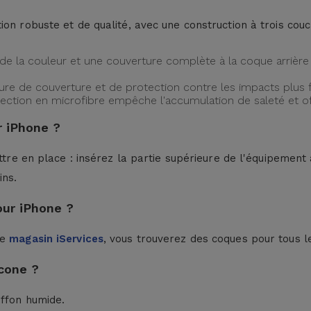
ion robuste et de qualité, avec une construction à trois cou
de la couleur et une couverture complète à la coque arrière 
ture de couverture et de protection contre les impacts plus f
protection en microfibre empêche l'accumulation de saleté et 
 iPhone ?
ttre en place : insérez la partie supérieure de l'équipement à
ins.
our iPhone ?
le
magasin iServices
, vous trouverez des coques pour tous l
cone ?
iffon humide.