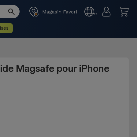
Magasin Favori
FR
ises
uide Magsafe pour iPhone