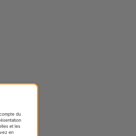
r compte du
présentation
lles et les
uvez en