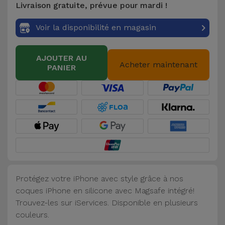
Livraison gratuite, prévue pour mardi !
Accessoires
Voir la disponibilité en magasin
Mobilité,
Auto et
AJOUTER AU
Vélo
Acheter maintenant
PANIER
Accessoires
d'ordinateur
Accessoires
iPad et
Tablette
Protégez votre iPhone avec style grâce à nos
Kids
coques iPhone en silicone avec Magsafe intégré!
Trouvez-les sur iServices. Disponible en plusieurs
Voir
couleurs.
tout