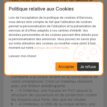
Cette Cover est compatible avec les
iPhone 15
,
14, 13, 12, entre autres, ainsi qu'avec le modèle le
Politique relative aux Cookies
plus populaire d'Apple, l'
iPhone 16
et
iPhone 17
.
Lors de l'acceptation de la politique de cookies d'iServices,
vous devez tenir compte du fait que l'utilisation de cookies
Protection à 3 couches avec coques en
permet la personnalisation de l'utilisation et la présentation de
services et d'offres adaptés à vos centres d'intérêt. Vos
silicone
données personnelles et les cookies peuvent être utilisés pour
la personnalisation des annonces. Vous pouvez en savoir plus
Nos coques en silicone pour iPhone ont une
sur notre utilisation des cookies ou modifier votre choix à tout
moment sur notre
.
politique de confidentialité
construction robuste et de qualité, avec une
construction à trois couches, pour éviter au
Laissez-moi choisir
maximum les accidents et les casses !
Accepter
Je refuse
- Une première couche de silicone liquide
donne de la couleur et une couverture
complète à la coque arrière et au bord latéral de
votre smartphone. C'est un matériau résistant,
avec une finition antidérapante.
- À l'intérieur, une housse en PVC assure la
structure de couverture et de protection contre
les impacts plus forts, tels que les chutes.
- À l'intérieur, à côté de la coque arrière, une