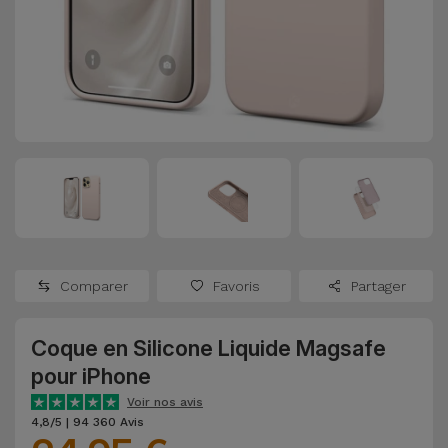
Watch
Apple Watch
Adaptateurs
Reconditionnés
Samsung
Coques et
Samsungs
Protections
Xiaomi
Reconditionnés
d'Écran
Huawei
iMacs
Batteries
Reconditionnés
Externes
Oppo
Consoles de
Chargeurs
Jeux
OnePlus
Comparer
Favoris
Partager
Reconditionnées
Ecouteurs
Google
et
Coque en Silicone Liquide Magsafe
Voir
Enceintes
pour iPhone
tout
Dyson
Voir nos avis
Montres
4,8/5 | 94 360 Avis
TCL
Connectées