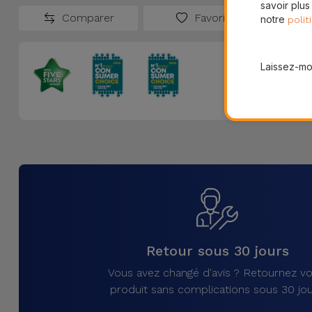
savoir plus
Comparer
Favoris
notre
polit
Laissez-moi
Retour sous 30 jours
Vous avez changé d'avis ? Retournez vo
produit sans complications sous 30 jou