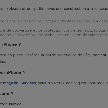
ion robuste et de qualité, avec une construction à trois cou
de la couleur et une couverture complète à la coque arrière 
ture de couverture et de protection contre les impacts plus f
protection en microfibre empêche l'accumulation de saleté et 
 iPhone ?
ttre en place : insérez la partie supérieure de l'équipement à
ins.
our iPhone ?
le
magasin iServices
, vous trouverez des coques pour tous l
cone ?
iffon humide.