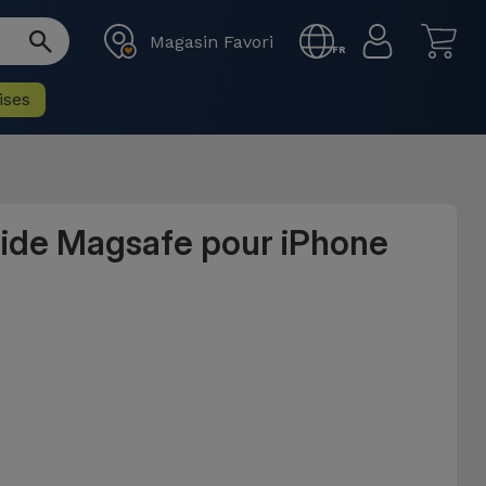
Magasin Favori
FR
ises
uide Magsafe pour iPhone