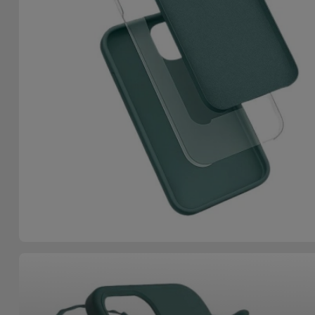
Accessoires
Mobilité,
Auto et
Vélo
Accessoires
d'ordinateur
Accessoires
iPad et
Tablette
Kids
Voir
tout