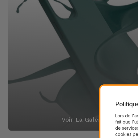
Politiqu
Lors de l'a
Voir La Galerie
fait que l'u
de services
cookies pe