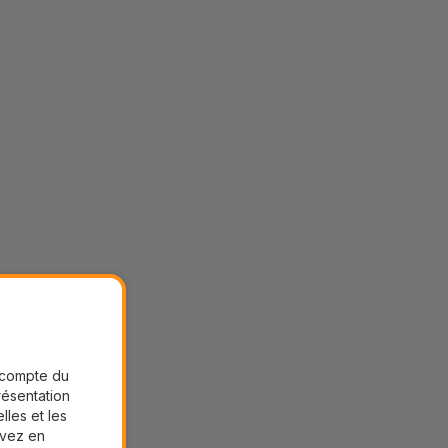
r compte du
présentation
lles et les
uvez en