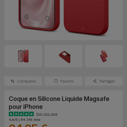
Watch
Apple Watch
Adaptateurs
Reconditionnés
Samsung
Coques et
Samsungs
Protections
Xiaomi
Reconditionnés
d'Écran
Huawei
iMacs
Batteries
Reconditionnés
Externes
Oppo
Consoles de
Chargeurs
Jeux
OnePlus
Comparer
Favoris
Partager
Reconditionnées
Ecouteurs
Google
et
Coque en Silicone Liquide Magsafe
Voir
Enceintes
pour iPhone
tout
Dyson
Voir nos avis
Montres
4,8/5 | 94 245 Avis
TCL
Connectées