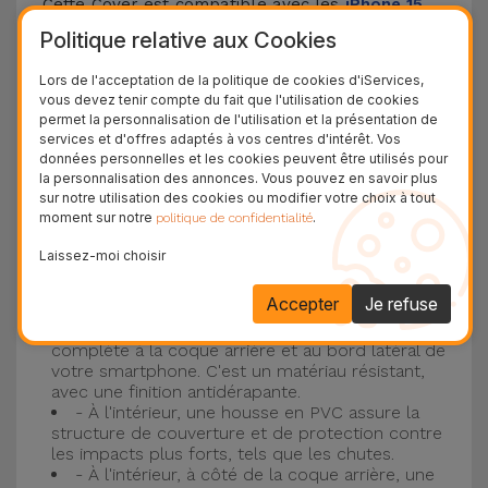
Cette Cover est compatible avec les
iPhone 15
,
14, 13, 12, entre autres, ainsi qu'avec le modèle le
Politique relative aux Cookies
plus populaire d'Apple, l'
iPhone 16
et
iPhone 17
.
Lors de l'acceptation de la politique de cookies d'iServices,
vous devez tenir compte du fait que l'utilisation de cookies
Protection à 3 couches avec coques en
permet la personnalisation de l'utilisation et la présentation de
services et d'offres adaptés à vos centres d'intérêt. Vos
silicone
données personnelles et les cookies peuvent être utilisés pour
la personnalisation des annonces. Vous pouvez en savoir plus
Nos coques en silicone pour iPhone ont une
sur notre utilisation des cookies ou modifier votre choix à tout
moment sur notre
.
politique de confidentialité
construction robuste et de qualité, avec une
construction à trois couches, pour éviter au
Laissez-moi choisir
maximum les accidents et les casses !
Accepter
Je refuse
- Une première couche de silicone liquide
donne de la couleur et une couverture
complète à la coque arrière et au bord latéral de
votre smartphone. C'est un matériau résistant,
avec une finition antidérapante.
- À l'intérieur, une housse en PVC assure la
structure de couverture et de protection contre
les impacts plus forts, tels que les chutes.
- À l'intérieur, à côté de la coque arrière, une