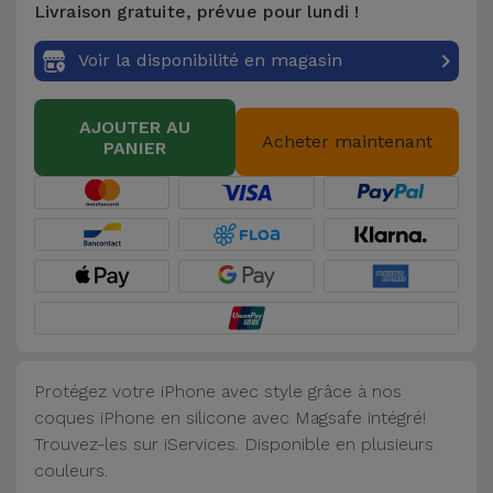
Livraison gratuite, prévue pour lundi !
Accessoires
Voir la disponibilité en magasin
Mobilité,
Auto et
AJOUTER AU
Vélo
Acheter maintenant
PANIER
Accessoires
d'ordinateur
Accessoires
iPad et
Tablette
Protégez votre iPhone avec style grâce à nos
Kids
coques iPhone en silicone avec Magsafe intégré!
Trouvez-les sur iServices. Disponible en plusieurs
Voir
couleurs.
tout