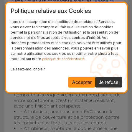
Cette Cover est compatible avec les
iPhone 15
,
14, 13, 12, entre autres, ainsi qu'avec le modèle le
Politique relative aux Cookies
plus populaire d'Apple, l'
iPhone 16
et
iPhone 17
.
Lors de l'acceptation de la politique de cookies d'iServices,
vous devez tenir compte du fait que l'utilisation de cookies
Protection à 3 couches avec coques en
permet la personnalisation de l'utilisation et la présentation de
services et d'offres adaptés à vos centres d'intérêt. Vos
silicone
données personnelles et les cookies peuvent être utilisés pour
la personnalisation des annonces. Vous pouvez en savoir plus
Nos coques en silicone pour iPhone ont une
sur notre utilisation des cookies ou modifier votre choix à tout
moment sur notre
.
politique de confidentialité
construction robuste et de qualité, avec une
construction à trois couches, pour éviter au
Laissez-moi choisir
maximum les accidents et les casses !
Accepter
Je refuse
- Une première couche de silicone liquide
donne de la couleur et une couverture
complète à la coque arrière et au bord latéral de
votre smartphone. C'est un matériau résistant,
avec une finition antidérapante.
- À l'intérieur, une housse en PVC assure la
structure de couverture et de protection contre
les impacts plus forts, tels que les chutes.
- À l'intérieur, à côté de la coque arrière, une