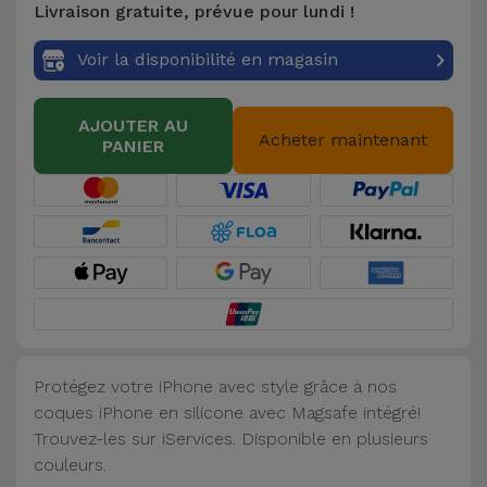
Livraison gratuite, prévue pour lundi !
Accessoires
Voir la disponibilité en magasin
Mobilité,
Auto et
AJOUTER AU
Vélo
Acheter maintenant
PANIER
Accessoires
d'ordinateur
Accessoires
iPad et
Tablette
Protégez votre iPhone avec style grâce à nos
Kids
coques iPhone en silicone avec Magsafe intégré!
Trouvez-les sur iServices. Disponible en plusieurs
Voir
couleurs.
tout