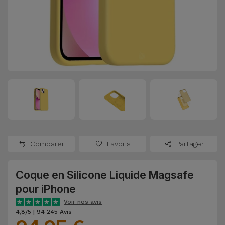
Watch
Apple Watch
Adaptateurs
Reconditionnés
Samsung
Coques et
Samsungs
Protections
Xiaomi
Reconditionnés
d'Écran
Huawei
iMacs
Batteries
Reconditionnés
Externes
Oppo
Consoles de
Chargeurs
Jeux
OnePlus
Comparer
Favoris
Partager
Reconditionnées
Ecouteurs
Google
et
Coque en Silicone Liquide Magsafe
Voir
Enceintes
pour iPhone
tout
Dyson
Voir nos avis
Montres
4,8/5 | 94 245 Avis
TCL
Connectées