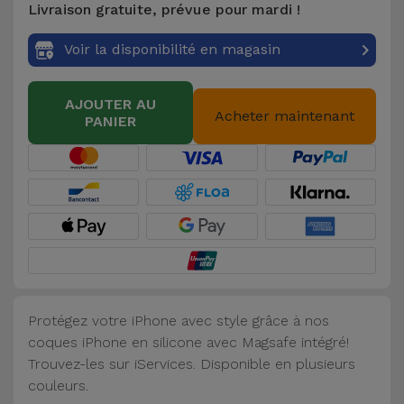
Livraison gratuite, prévue pour mardi !
Accessoires
Voir la disponibilité en magasin
Mobilité,
Auto et
AJOUTER AU
Vélo
Acheter maintenant
PANIER
Accessoires
d'ordinateur
Accessoires
iPad et
Tablette
Protégez votre iPhone avec style grâce à nos
Kids
coques iPhone en silicone avec Magsafe intégré!
Trouvez-les sur iServices. Disponible en plusieurs
Voir
couleurs.
tout