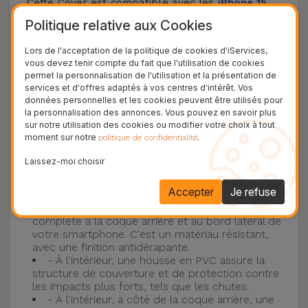
Cette Cover est compatible avec les
iPhone 15
,
14, 13, 12, entre autres, ainsi qu'avec le modèle le
Politique relative aux Cookies
plus populaire d'Apple, l'
iPhone 16
et
iPhone 17
.
Lors de l'acceptation de la politique de cookies d'iServices,
vous devez tenir compte du fait que l'utilisation de cookies
Protection à 3 couches avec coques en
permet la personnalisation de l'utilisation et la présentation de
services et d'offres adaptés à vos centres d'intérêt. Vos
silicone
données personnelles et les cookies peuvent être utilisés pour
la personnalisation des annonces. Vous pouvez en savoir plus
Nos coques en silicone pour iPhone ont une
sur notre utilisation des cookies ou modifier votre choix à tout
moment sur notre
.
politique de confidentialité
construction robuste et de qualité, avec une
construction à trois couches, pour éviter au
Laissez-moi choisir
maximum les accidents et les casses !
Accepter
Je refuse
- Une première couche de silicone liquide
donne de la couleur et une couverture
complète à la coque arrière et au bord latéral de
votre smartphone. C'est un matériau résistant,
avec une finition antidérapante.
- À l'intérieur, une housse en PVC assure la
structure de couverture et de protection contre
les impacts plus forts, tels que les chutes.
- À l'intérieur, à côté de la coque arrière, une