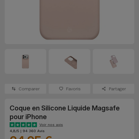
Watch
Apple Watch
Adaptateurs
Reconditionnés
Samsung
Coques et
Samsungs
Protections
Xiaomi
Reconditionnés
d'Écran
Huawei
iMacs
Batteries
Reconditionnés
Externes
Oppo
Consoles de
Chargeurs
Jeux
OnePlus
Comparer
Favoris
Partager
Reconditionnées
Ecouteurs
Google
et
Coque en Silicone Liquide Magsafe
Voir
Enceintes
pour iPhone
tout
Dyson
Voir nos avis
Montres
4,8/5 | 94 360 Avis
TCL
Connectées