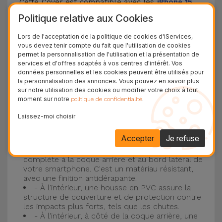
Cette Cover est compatible avec les
iPhone 15
,
14, 13, 12, entre autres, ainsi qu'avec le modèle le
Politique relative aux Cookies
plus populaire d'Apple, l'
iPhone 16
et
iPhone 17
.
Lors de l'acceptation de la politique de cookies d'iServices,
vous devez tenir compte du fait que l'utilisation de cookies
Protection à 3 couches avec coques en
permet la personnalisation de l'utilisation et la présentation de
services et d'offres adaptés à vos centres d'intérêt. Vos
silicone
données personnelles et les cookies peuvent être utilisés pour
la personnalisation des annonces. Vous pouvez en savoir plus
Nos coques en silicone pour iPhone ont une
sur notre utilisation des cookies ou modifier votre choix à tout
moment sur notre
.
politique de confidentialité
construction robuste et de qualité, avec une
construction à trois couches, pour éviter au
Laissez-moi choisir
maximum les accidents et les casses !
Accepter
Je refuse
- Une première couche de silicone liquide
donne de la couleur et une couverture
complète à la coque arrière et au bord latéral de
votre smartphone. C'est un matériau résistant,
avec une finition antidérapante.
- À l'intérieur, une housse en PVC assure la
structure de couverture et de protection contre
les impacts plus forts, tels que les chutes.
- À l'intérieur, à côté de la coque arrière, une