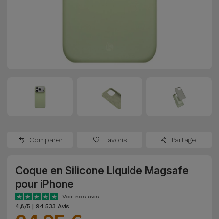
Watch
Apple Watch
Adaptateurs
Reconditionnés
Samsung
Coques et
Samsungs
Protections
Xiaomi
Reconditionnés
d'Écran
Huawei
iMacs
Batteries
Reconditionnés
Externes
Oppo
Consoles de
Chargeurs
Jeux
OnePlus
Comparer
Favoris
Partager
Reconditionnées
Ecouteurs
Google
et
Coque en Silicone Liquide Magsafe
Voir
Enceintes
pour iPhone
tout
Dyson
Voir nos avis
Montres
4,8/5 | 94 533 Avis
TCL
Connectées