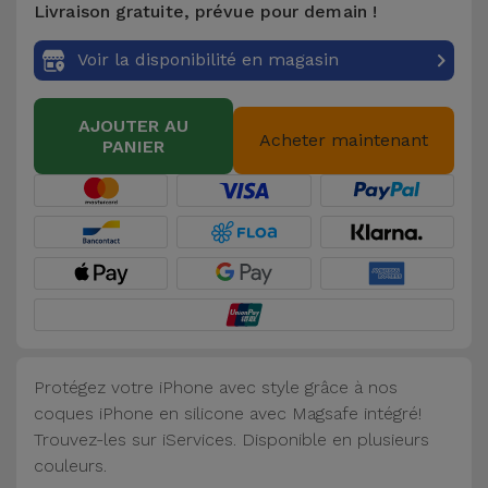
Livraison gratuite, prévue pour demain !
Accessoires
Voir la disponibilité en magasin
Mobilité,
Auto et
AJOUTER AU
Vélo
Acheter maintenant
PANIER
Accessoires
d'ordinateur
Accessoires
iPad et
Tablette
Protégez votre iPhone avec style grâce à nos
Kids
coques iPhone en silicone avec Magsafe intégré!
Trouvez-les sur iServices. Disponible en plusieurs
Voir
couleurs.
tout