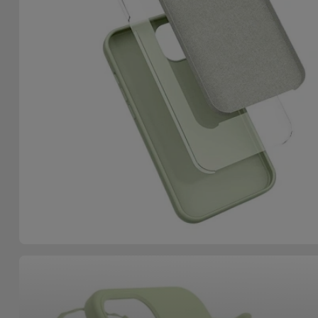
Accessoires
Mobilité,
Auto et
Vélo
Accessoires
d'ordinateur
Accessoires
iPad et
Tablette
Kids
Voir
tout