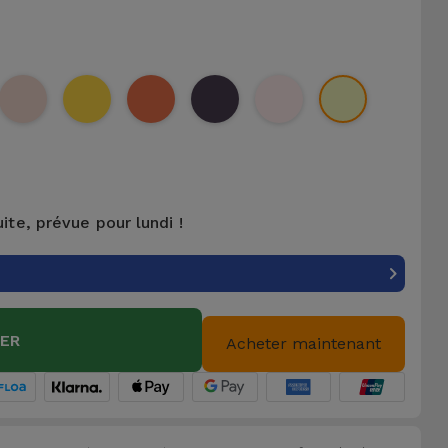
uite, prévue pour lundi !
IER
Acheter maintenant