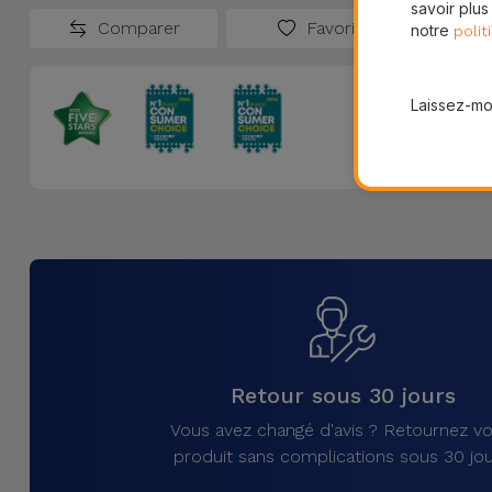
savoir plus
Comparer
Favoris
notre
polit
Laissez-moi
Retour sous 30 jours
Vous avez changé d'avis ? Retournez vo
produit sans complications sous 30 jou