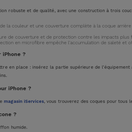
ion robuste et de qualité, avec une construction à trois cou
de la couleur et une couverture complète à la coque arrière 
ture de couverture et de protection contre les impacts plus f
protection en microfibre empêche l'accumulation de saleté et 
 iPhone ?
ttre en place : insérez la partie supérieure de l'équipement à
ins.
our iPhone ?
le
magasin iServices
, vous trouverez des coques pour tous l
cone ?
iffon humide.