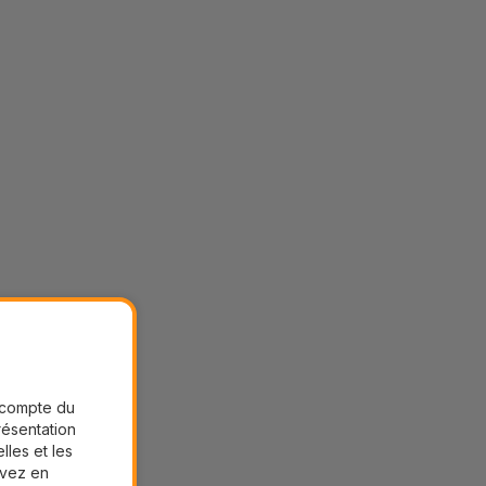
r compte du
présentation
lles et les
uvez en