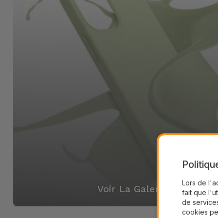
Politiqu
Lors de l'a
Voir La Galerie
fait que l'u
de services
cookies pe