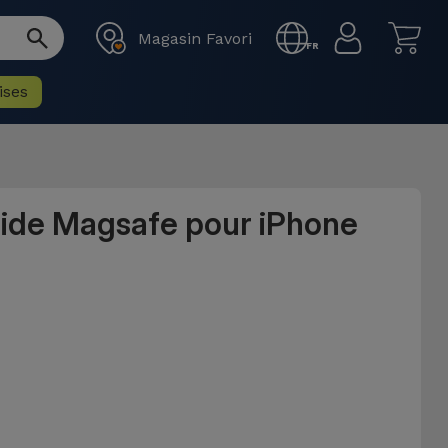
Magasin Favori
FR
ises
uide Magsafe pour iPhone