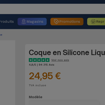
Produits
Magasins
Promotions
Repr
ne
Coque en Silicone Liq
Voir nos avis
4,8/5 | 94 315 Avis
24,95 €
TVA incluse
Modèle