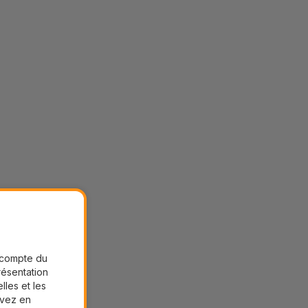
r compte du
présentation
lles et les
uvez en