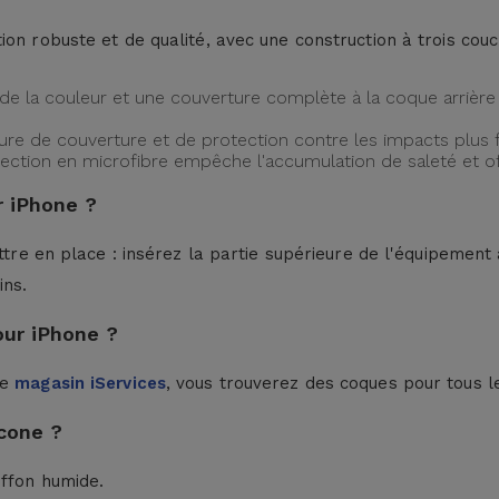
ion robuste et de qualité, avec une construction à trois cou
de la couleur et une couverture complète à la coque arrière 
ture de couverture et de protection contre les impacts plus f
protection en microfibre empêche l'accumulation de saleté et 
 iPhone ?
ttre en place : insérez la partie supérieure de l'équipement à
ins.
our iPhone ?
le
magasin iServices
, vous trouverez des coques pour tous l
cone ?
iffon humide.