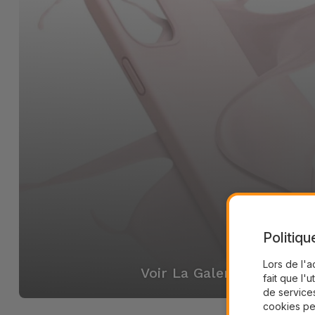
Politiqu
Lors de l'a
Voir La Galerie
fait que l'u
de services
cookies pe