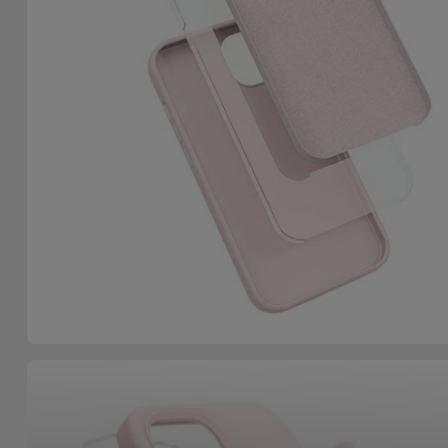
Accessoires
Mobilité,
Auto et
Vélo
Accessoires
d'ordinateur
Accessoires
iPad et
Tablette
Kids
Voir
tout