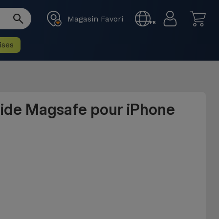
Magasin Favori
FR
ises
uide Magsafe pour iPhone