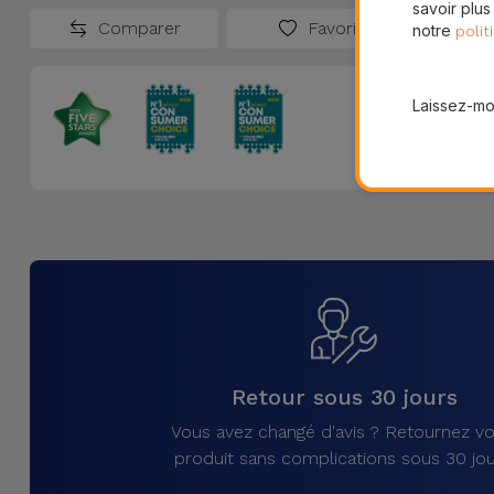
savoir plus
Comparer
Favoris
notre
polit
Laissez-moi
Retour sous 30 jours
Vous avez changé d'avis ? Retournez vo
produit sans complications sous 30 jou