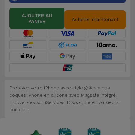
Accessoires
AJOUTER AU
Acheter maintenant
PANIER
Mobilité,
Auto et
Vélo
Accessoires
d'ordinateur
Accessoires
iPad et
Protégez votre iPhone avec style grâce à nos
Tablette
coques iPhone en silicone avec Magsafe intégré!
Trouvez-les sur iServices. Disponible en plusieurs
Kids
couleurs.
Voir
tout