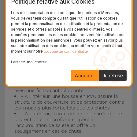
Politique relative aux Cookies
Protection à 3 couches avec coques en
Lors de l'acceptation de la politique de cookies d'iServices,
vous devez tenir compte du fait que l'utilisation de cookies
silicone
permet la personnalisation de l'utilisation et la présentation de
services et d'offres adaptés à vos centres d'intérêt. Vos
Nos coques en silicone pour iPhone ont une
données personnelles et les cookies peuvent être utilisés pour
la personnalisation des annonces. Vous pouvez en savoir plus
construction robuste et de qualité, avec une
sur notre utilisation des cookies ou modifier votre choix à tout
construction à trois couches, pour éviter au
moment sur notre
.
politique de confidentialité
maximum les accidents et les casses !
Laissez-moi choisir
- Une première couche de silicone liquide
donne de la couleur et une couverture
Accepter
Je refuse
complète à la coque arrière et au bord latéral de
votre smartphone. C'est un matériau résistant,
avec une finition antidérapante.
- À l'intérieur, une housse en PVC assure la
structure de couverture et de protection contre
les impacts plus forts, tels que les chutes.
- À l'intérieur, à côté de la coque arrière, une
protection en microfibre empêche
l'accumulation de saleté et offre un
soulagement en cas de chute.