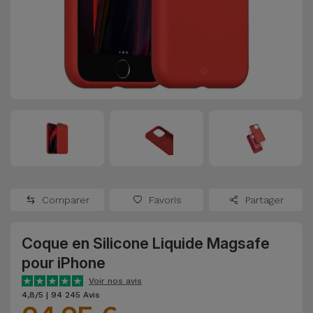
Watch
Apple Watch
Adaptateurs
Reconditionnés
Samsung
Coques et
Samsungs
Protections
Xiaomi
Reconditionnés
d'Écran
Huawei
iMacs
Batteries
Reconditionnés
Externes
Oppo
Consoles de
Chargeurs
Jeux
OnePlus
Comparer
Favoris
Partager
Reconditionnées
Ecouteurs
Google
et
Coque en Silicone Liquide Magsafe
Voir
Enceintes
pour iPhone
tout
Dyson
Voir nos avis
Montres
4,8/5 | 94 245 Avis
TCL
Connectées