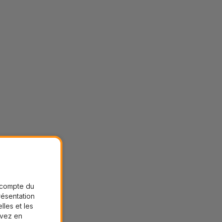
r compte du
présentation
lles et les
uvez en