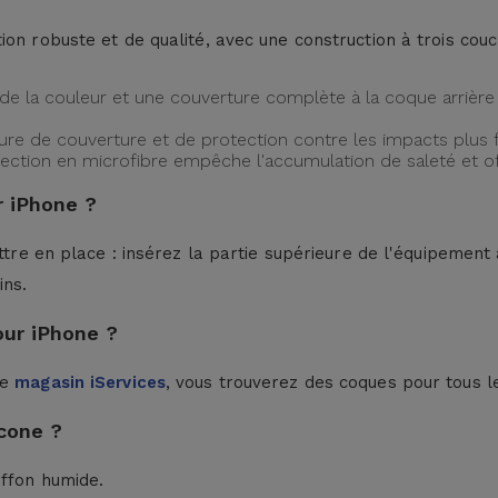
ion robuste et de qualité, avec une construction à trois cou
de la couleur et une couverture complète à la coque arrière 
ture de couverture et de protection contre les impacts plus f
protection en microfibre empêche l'accumulation de saleté et 
 iPhone ?
ttre en place : insérez la partie supérieure de l'équipement à
ins.
our iPhone ?
le
magasin iServices
, vous trouverez des coques pour tous l
cone ?
iffon humide.