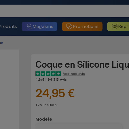
Produits
Magasins
Promotions
Repr
ne
Coque en Silicone Liq
Voir nos avis
4,8/5 | 94 315 Avis
24,95 €
TVA incluse
Modèle