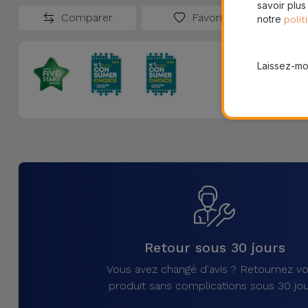
savoir plus
Comparer
Favoris
notre
polit
Laissez-moi
Retour sous 30 jours
Vous avez changé d'avis ? Retournez vo
produit sans complications sous 30 jou