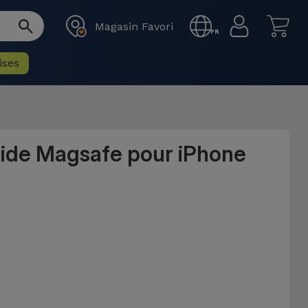
Magasin Favori
FR
ises
uide Magsafe pour iPhone