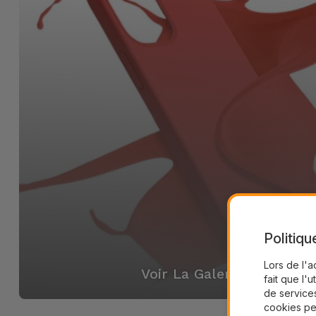
Politiqu
Lors de l'a
Voir La Galerie
fait que l'u
de services
cookies pe