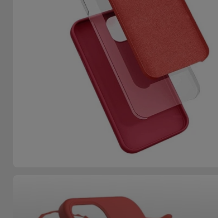
Accessoires
Mobilité,
Auto et
Vélo
Accessoires
d'ordinateur
Accessoires
iPad et
Tablette
Kids
Voir
tout