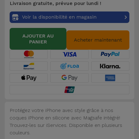
Livraison gratuite, prévue pour lundi !
Accessoires
Voir la disponibilité en magasin
Mobilité,
Auto et
AJOUTER AU
Vélo
Acheter maintenant
PANIER
Accessoires
d'ordinateur
Accessoires
iPad et
Tablette
Protégez votre iPhone avec style grâce à nos
Kids
coques iPhone en silicone avec Magsafe intégré!
Trouvez-les sur iServices. Disponible en plusieurs
Voir
couleurs.
tout