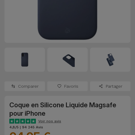
Watch
Apple Watch
Adaptateurs
Reconditionnés
Samsung
Coques et
Samsungs
Protections
Xiaomi
Reconditionnés
d'Écran
Huawei
iMacs
Batteries
Reconditionnés
Externes
Oppo
Consoles de
Chargeurs
Jeux
OnePlus
Comparer
Favoris
Partager
Reconditionnées
Ecouteurs
Google
et
Coque en Silicone Liquide Magsafe
Voir
Enceintes
pour iPhone
tout
Dyson
Voir nos avis
Montres
4,8/5 | 94 245 Avis
TCL
Connectées