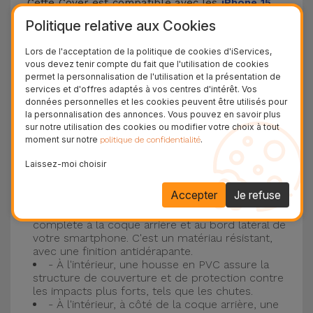
Cette Cover est compatible avec les
iPhone 15
,
14, 13, 12, entre autres, ainsi qu'avec le modèle le
Politique relative aux Cookies
plus populaire d'Apple, l'
iPhone 16
et
iPhone 17
.
Lors de l'acceptation de la politique de cookies d'iServices,
vous devez tenir compte du fait que l'utilisation de cookies
Protection à 3 couches avec coques en
permet la personnalisation de l'utilisation et la présentation de
services et d'offres adaptés à vos centres d'intérêt. Vos
silicone
données personnelles et les cookies peuvent être utilisés pour
la personnalisation des annonces. Vous pouvez en savoir plus
Nos coques en silicone pour iPhone ont une
sur notre utilisation des cookies ou modifier votre choix à tout
moment sur notre
.
politique de confidentialité
construction robuste et de qualité, avec une
construction à trois couches, pour éviter au
Laissez-moi choisir
maximum les accidents et les casses !
Accepter
Je refuse
- Une première couche de silicone liquide
donne de la couleur et une couverture
complète à la coque arrière et au bord latéral de
votre smartphone. C'est un matériau résistant,
avec une finition antidérapante.
- À l'intérieur, une housse en PVC assure la
structure de couverture et de protection contre
les impacts plus forts, tels que les chutes.
- À l'intérieur, à côté de la coque arrière, une