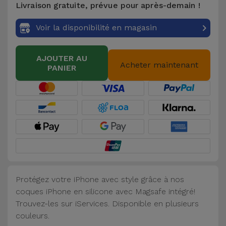
Livraison gratuite, prévue pour après-demain !
Accessoires
Voir la disponibilité en magasin
Mobilité,
Auto et
AJOUTER AU
Vélo
Acheter maintenant
PANIER
Accessoires
d'ordinateur
Accessoires
iPad et
Tablette
Protégez votre iPhone avec style grâce à nos
Kids
coques iPhone en silicone avec Magsafe intégré!
Trouvez-les sur iServices. Disponible en plusieurs
Voir
couleurs.
tout