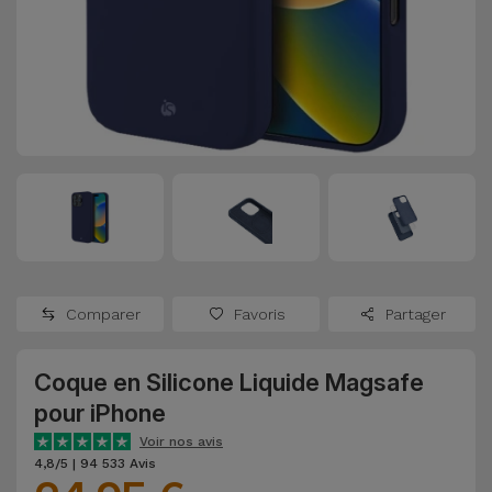
Watch
Apple Watch
Adaptateurs
Reconditionnés
Samsung
Coques et
Samsungs
Protections
Xiaomi
Reconditionnés
d'Écran
Huawei
iMacs
Batteries
Reconditionnés
Externes
Oppo
Consoles de
Chargeurs
Jeux
OnePlus
Comparer
Favoris
Partager
Reconditionnées
Ecouteurs
Google
et
Coque en Silicone Liquide Magsafe
Voir
Enceintes
pour iPhone
tout
Dyson
Voir nos avis
Montres
4,8/5 | 94 533 Avis
TCL
Connectées