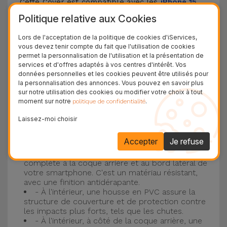
Cette Cover est compatible avec les
iPhone 15
,
14, 13, 12, entre autres, ainsi qu'avec le modèle le
Politique relative aux Cookies
plus populaire d'Apple, l'
iPhone 16
et
iPhone 17
.
Lors de l'acceptation de la politique de cookies d'iServices,
vous devez tenir compte du fait que l'utilisation de cookies
Protection à 3 couches avec coques en
permet la personnalisation de l'utilisation et la présentation de
services et d'offres adaptés à vos centres d'intérêt. Vos
silicone
données personnelles et les cookies peuvent être utilisés pour
la personnalisation des annonces. Vous pouvez en savoir plus
Nos coques en silicone pour iPhone ont une
sur notre utilisation des cookies ou modifier votre choix à tout
moment sur notre
.
politique de confidentialité
construction robuste et de qualité, avec une
construction à trois couches, pour éviter au
Laissez-moi choisir
maximum les accidents et les casses !
Accepter
Je refuse
- Une première couche de silicone liquide
donne de la couleur et une couverture
complète à la coque arrière et au bord latéral de
votre smartphone. C'est un matériau résistant,
avec une finition antidérapante.
- À l'intérieur, une housse en PVC assure la
structure de couverture et de protection contre
les impacts plus forts, tels que les chutes.
- À l'intérieur, à côté de la coque arrière, une