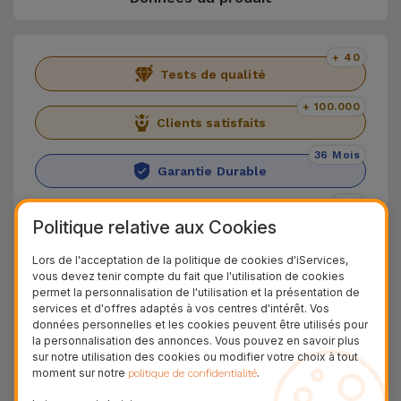
+ 40
Tests de qualité
+ 100.000
Clients satisfaits
36 Mois
Garantie Durable
24H
Livraison Gratuite
Politique relative aux Cookies
Lors de l'acceptation de la politique de cookies d'iServices,
iPhone 16 Pro sur iServices
vous devez tenir compte du fait que l'utilisation de cookies
permet la personnalisation de l'utilisation et la présentation de
Nous vous présentons
l'iPhone 16 Pro
, le début
services et d'offres adaptés à vos centres d'intérêt. Vos
données personnelles et les cookies peuvent être utilisés pour
d'une nouvelle ère en matière de smartphones
la personnalisation des annonces. Vous pouvez en savoir plus
Apple. Avec l’arrivée d’
Apple Intelligence
, la
sur notre utilisation des cookies ou modifier votre choix à tout
moment sur notre
.
politique de confidentialité
barre est haute en matière de fonctionnalités qui