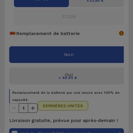
+20,89 €
Accessoires
512GB
Mobilité,
Auto et
Remplacement de batterie
Vélo
Accessoires
Non
d'ordinateur
Oui
Accessoires
+ 69,95 €
iPad et
Tablette
Remplacement de la batterie par une neuve avec 100% de
capacité.
Kids
DERNIÈRES UNITÉS
1
Livraison gratuite, prévue pour après-demain !
Voir
tout