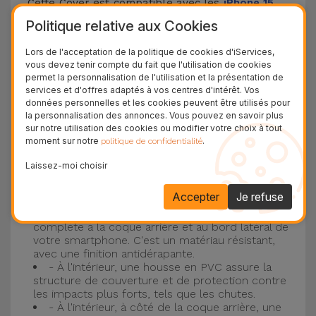
Cette Cover est compatible avec les
iPhone 15
,
14, 13, 12, entre autres, ainsi qu'avec le modèle le
Politique relative aux Cookies
plus populaire d'Apple, l'
iPhone 16
et
iPhone 17
.
Lors de l'acceptation de la politique de cookies d'iServices,
vous devez tenir compte du fait que l'utilisation de cookies
Protection à 3 couches avec coques en
permet la personnalisation de l'utilisation et la présentation de
services et d'offres adaptés à vos centres d'intérêt. Vos
silicone
données personnelles et les cookies peuvent être utilisés pour
la personnalisation des annonces. Vous pouvez en savoir plus
Nos coques en silicone pour iPhone ont une
sur notre utilisation des cookies ou modifier votre choix à tout
moment sur notre
.
politique de confidentialité
construction robuste et de qualité, avec une
construction à trois couches, pour éviter au
Laissez-moi choisir
maximum les accidents et les casses !
Accepter
Je refuse
- Une première couche de silicone liquide
donne de la couleur et une couverture
complète à la coque arrière et au bord latéral de
votre smartphone. C'est un matériau résistant,
avec une finition antidérapante.
- À l'intérieur, une housse en PVC assure la
structure de couverture et de protection contre
les impacts plus forts, tels que les chutes.
- À l'intérieur, à côté de la coque arrière, une