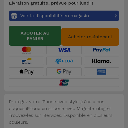
Livraison gratuite, prévue pour lundi !
Accessoires
Voir la disponibilité en magasin
Mobilité,
Auto et
AJOUTER AU
Vélo
Acheter maintenant
PANIER
Accessoires
d'ordinateur
Accessoires
iPad et
Tablette
Protégez votre iPhone avec style grâce à nos
Kids
coques iPhone en silicone avec Magsafe intégré!
Trouvez-les sur iServices. Disponible en plusieurs
Voir
couleurs.
tout