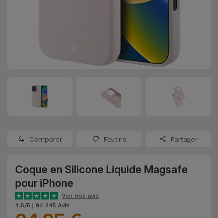
Watch
Apple Watch
Adaptateurs
Reconditionnés
Samsung
Coques et
Samsungs
Protections
Xiaomi
Reconditionnés
d'Écran
Huawei
iMacs
Batteries
Reconditionnés
Externes
Oppo
Consoles de
Chargeurs
Jeux
OnePlus
Comparer
Favoris
Partager
Reconditionnées
Ecouteurs
Google
et
Coque en Silicone Liquide Magsafe
Voir
Enceintes
pour iPhone
tout
Dyson
Voir nos avis
Montres
4,8/5 | 94 245 Avis
TCL
Connectées