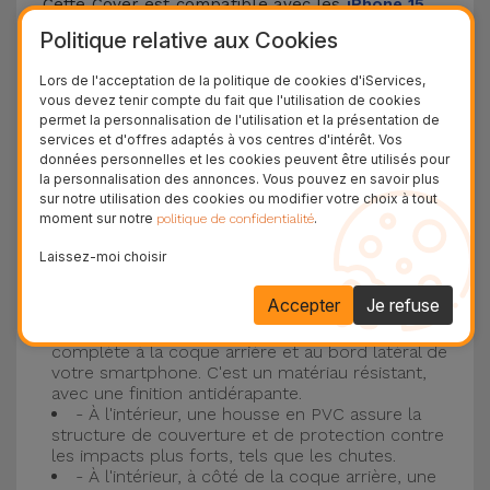
Cette Cover est compatible avec les
iPhone 15
,
14, 13, 12, entre autres, ainsi qu'avec le modèle le
Politique relative aux Cookies
plus populaire d'Apple, l'
iPhone 16
et
iPhone 17
.
Lors de l'acceptation de la politique de cookies d'iServices,
vous devez tenir compte du fait que l'utilisation de cookies
Protection à 3 couches avec coques en
permet la personnalisation de l'utilisation et la présentation de
services et d'offres adaptés à vos centres d'intérêt. Vos
silicone
données personnelles et les cookies peuvent être utilisés pour
la personnalisation des annonces. Vous pouvez en savoir plus
Nos coques en silicone pour iPhone ont une
sur notre utilisation des cookies ou modifier votre choix à tout
moment sur notre
.
politique de confidentialité
construction robuste et de qualité, avec une
construction à trois couches, pour éviter au
Laissez-moi choisir
maximum les accidents et les casses !
Accepter
Je refuse
- Une première couche de silicone liquide
donne de la couleur et une couverture
complète à la coque arrière et au bord latéral de
votre smartphone. C'est un matériau résistant,
avec une finition antidérapante.
- À l'intérieur, une housse en PVC assure la
structure de couverture et de protection contre
les impacts plus forts, tels que les chutes.
- À l'intérieur, à côté de la coque arrière, une