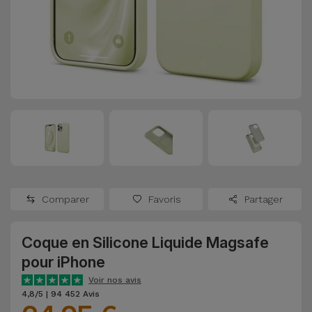
Watch
Apple Watch
Adaptateurs
Reconditionnés
Samsung
Coques et
Samsungs
Protections
Xiaomi
Reconditionnés
d'Écran
Huawei
iMacs
Batteries
Reconditionnés
Externes
Oppo
Consoles de
Chargeurs
Jeux
OnePlus
Comparer
Favoris
Partager
Reconditionnées
Ecouteurs
Google
et
Coque en Silicone Liquide Magsafe
Voir
Enceintes
pour iPhone
tout
Dyson
Voir nos avis
Montres
4,8/5 | 94 452 Avis
TCL
Connectées