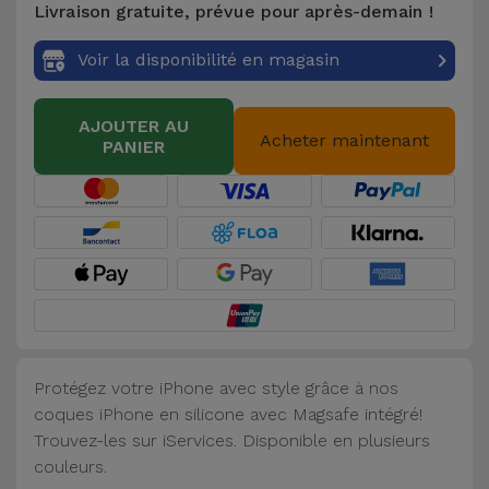
Livraison gratuite, prévue pour après-demain !
Accessoires
Voir la disponibilité en magasin
Mobilité,
Auto et
AJOUTER AU
Vélo
Acheter maintenant
PANIER
Accessoires
d'ordinateur
Accessoires
iPad et
Tablette
Protégez votre iPhone avec style grâce à nos
Kids
coques iPhone en silicone avec Magsafe intégré!
Trouvez-les sur iServices. Disponible en plusieurs
Voir
couleurs.
tout