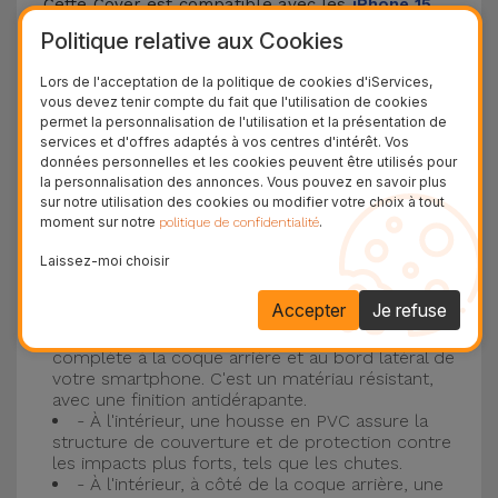
Cette Cover est compatible avec les
iPhone 15
,
14, 13, 12, entre autres, ainsi qu'avec le modèle le
Politique relative aux Cookies
plus populaire d'Apple, l'
iPhone 16
et
iPhone 17
.
Lors de l'acceptation de la politique de cookies d'iServices,
vous devez tenir compte du fait que l'utilisation de cookies
Protection à 3 couches avec coques en
permet la personnalisation de l'utilisation et la présentation de
services et d'offres adaptés à vos centres d'intérêt. Vos
silicone
données personnelles et les cookies peuvent être utilisés pour
la personnalisation des annonces. Vous pouvez en savoir plus
Nos coques en silicone pour iPhone ont une
sur notre utilisation des cookies ou modifier votre choix à tout
moment sur notre
.
politique de confidentialité
construction robuste et de qualité, avec une
construction à trois couches, pour éviter au
Laissez-moi choisir
maximum les accidents et les casses !
Accepter
Je refuse
- Une première couche de silicone liquide
donne de la couleur et une couverture
complète à la coque arrière et au bord latéral de
votre smartphone. C'est un matériau résistant,
avec une finition antidérapante.
- À l'intérieur, une housse en PVC assure la
structure de couverture et de protection contre
les impacts plus forts, tels que les chutes.
- À l'intérieur, à côté de la coque arrière, une