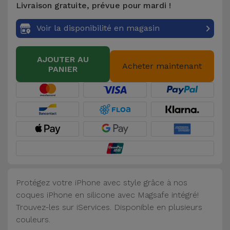
Livraison gratuite, prévue pour mardi !
Accessoires
Voir la disponibilité en magasin
Mobilité,
Auto et
AJOUTER AU
Vélo
Acheter maintenant
PANIER
Accessoires
d'ordinateur
Accessoires
iPad et
Tablette
Protégez votre iPhone avec style grâce à nos
Kids
coques iPhone en silicone avec Magsafe intégré!
Trouvez-les sur iServices. Disponible en plusieurs
Voir
couleurs.
tout