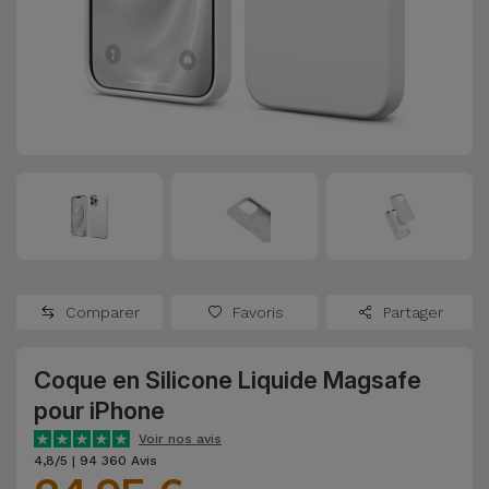
Watch
Apple Watch
Adaptateurs
Reconditionnés
Samsung
Coques et
Samsungs
Protections
Xiaomi
Reconditionnés
d'Écran
Huawei
iMacs
Batteries
Reconditionnés
Externes
Oppo
Consoles de
Chargeurs
Jeux
OnePlus
Comparer
Favoris
Partager
Reconditionnées
Ecouteurs
Google
et
Coque en Silicone Liquide Magsafe
Voir
Enceintes
pour iPhone
tout
Dyson
Voir nos avis
Montres
4,8/5 | 94 360 Avis
TCL
Connectées