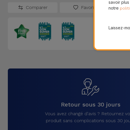
savoir plus
Comparer
Favoris
notre
polit
Laissez-moi
Retour sous 30 jours
Vous avez changé d'avis ? Retournez vo
produit sans complications sous 30 jou