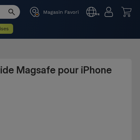
Magasin Favori
FR
ises
uide Magsafe pour iPhone