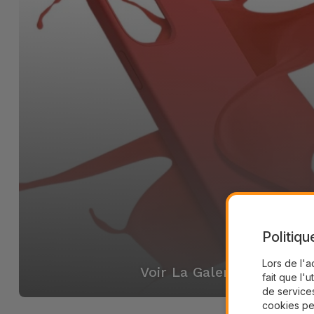
Politiqu
Lors de l'a
Voir La Galerie
fait que l'u
de services
cookies pe