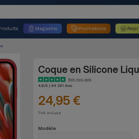
Produits
Magasins
Promotions
Repr
ne
Coque en Silicone Liq
Voir nos avis
4,8/5 | 94 261 Avis
24,95 €
TVA incluse
Modèle