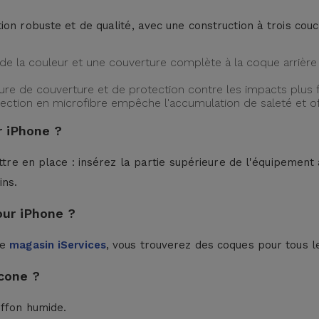
ion robuste et de qualité, avec une construction à trois cou
de la couleur et une couverture complète à la coque arrière 
ture de couverture et de protection contre les impacts plus f
protection en microfibre empêche l'accumulation de saleté et 
 iPhone ?
ttre en place : insérez la partie supérieure de l'équipement à
ins.
our iPhone ?
le
magasin iServices
, vous trouverez des coques pour tous l
cone ?
iffon humide.