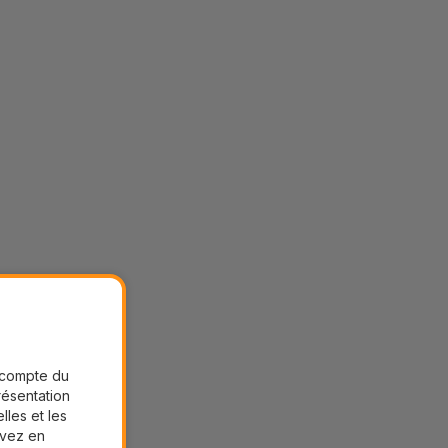
r compte du
présentation
lles et les
uvez en