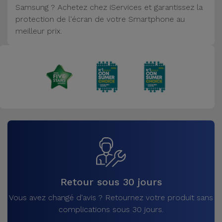
Samsung ? Achetez chez iServices et garantissez la
Accessoires
protection de l'écran de votre Smartphone au
meilleur prix.
Mobilité,
Auto et
Vélo
Accessoires
d'ordinateur
Accessoires
iPad et
Tablette
Kids
Retour sous 30 jours
Vous avez changé d'avis ? Retournez votre produit sans
Voir
complications sous 30 jours.
tout