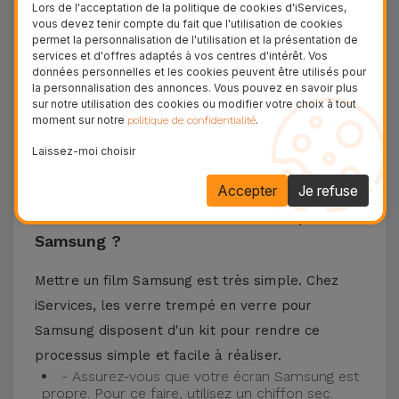
matériaux de haute qualité, ce verre trempé
Lors de l'acceptation de la politique de cookies d'iServices,
vous devez tenir compte du fait que l'utilisation de cookies
assure la protection de l'écran de votre
permet la personnalisation de l'utilisation et la présentation de
téléphone portable ainsi que la meilleure
services et d'offres adaptés à vos centres d'intérêt. Vos
données personnelles et les cookies peuvent être utilisés pour
expérience pour regarder votre contenu préféré.
la personnalisation des annonces. Vous pouvez en savoir plus
Ce Verre Trempé est compatible avec plusieurs
sur notre utilisation des cookies ou modifier votre choix à tout
moment sur notre
.
politique de confidentialité
modèles comme le Samsung A53, mais aussi
Laissez-moi choisir
avec les plus récents comme le
Samsung S23
, le
Samsung S24 ou encore le Samsung S25.
Accepter
Je refuse
Comment installer un Verre Trempé
Samsung ?
Mettre un film Samsung est très simple. Chez
iServices, les verre trempé en verre pour
Samsung disposent d'un kit pour rendre ce
processus simple et facile à réaliser.
- Assurez-vous que votre écran Samsung est
propre. Pour ce faire, utilisez un chiffon sec.