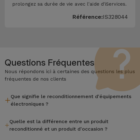
prolongez sa durée de vie avec l'aide d'iServices.
Référence:
IS328044
Questions Fréquentes
Nous répondons ici à certaines des questions les plus
fréquentes de nos clients
Que signifie le reconditionnement d'équipements
électroniques ?
Le reconditionnement implique plusieurs étapes telles que
Quelle est la différence entre un produit
l'inspection, le nettoyage, sans oublier la réparation de tout
reconditionné et un produit d'occasion ?
composant défectueux. Il convient de rappeler que tous les
équipements reconditionnés par Services passent par
Les produits reconditionnés iServices sont soigneusement