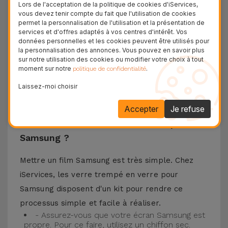
matériaux de haute qualité, ce verre trempé
Lors de l'acceptation de la politique de cookies d'iServices,
vous devez tenir compte du fait que l'utilisation de cookies
assure la protection de l'écran de votre
permet la personnalisation de l'utilisation et la présentation de
téléphone portable ainsi que la meilleure
services et d'offres adaptés à vos centres d'intérêt. Vos
données personnelles et les cookies peuvent être utilisés pour
expérience pour regarder votre contenu préféré.
la personnalisation des annonces. Vous pouvez en savoir plus
Ce Verre Trempé est compatible avec plusieurs
sur notre utilisation des cookies ou modifier votre choix à tout
moment sur notre
.
politique de confidentialité
modèles comme le Samsung A53, mais aussi
Laissez-moi choisir
avec les plus récents comme le
Samsung S23
, le
Samsung S24 ou encore le Samsung S25.
Accepter
Je refuse
Comment installer un Verre Trempé
Samsung ?
Mettre un film Samsung est très simple. Chez
iServices, les verre trempé en verre pour
Samsung disposent d'un kit pour rendre ce
processus simple et facile à réaliser.
- Assurez-vous que votre écran Samsung est
propre. Pour ce faire, utilisez un chiffon sec.