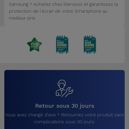
Samsung ? Achetez chez iServices et garantissez la
Accessoires
protection de l'écran de votre Smartphone au
meilleur prix.
Mobilité,
Auto et
Vélo
Accessoires
d'ordinateur
Accessoires
iPad et
Tablette
Kids
Retour sous 30 jours
Vous avez changé d'avis ? Retournez votre produit sans
Voir
complications sous 30 jours.
tout