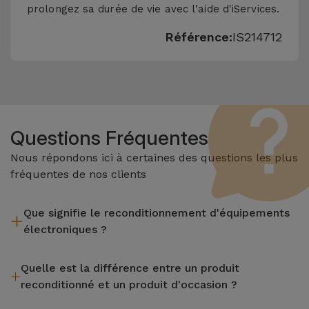
prolongez sa durée de vie avec l'aide d'iServices.
Référence:
IS214712
Questions Fréquentes
Nous répondons ici à certaines des questions les plus
fréquentes de nos clients
Que signifie le reconditionnement d'équipements
électroniques ?
Le reconditionnement implique plusieurs étapes telles que
Quelle est la différence entre un produit
l'inspection, le nettoyage, sans oublier la réparation de tout
reconditionné et un produit d'occasion ?
composant défectueux. Il convient de rappeler que tous les
équipements reconditionnés par Services passent par
Les produits reconditionnés iServices sont soigneusement