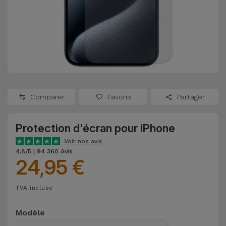
Watch
Apple Watch
Adaptateurs
Reconditionnés
Samsung
Coques et
Samsungs
Protections
Xiaomi
Reconditionnés
d'Écran
Huawei
iMacs
Batteries
Reconditionnés
Comparer
Favoris
Partager
Externes
Oppo
Consoles de
Protection d'écran pour iPhone
Chargeurs
Jeux
OnePlus
Voir nos avis
Reconditionnées
4,8/5 | 94 360 Avis
24,95 €
Ecouteurs
Google
et
Voir
Enceintes
TVA incluse
tout
Dyson
Modèle
Montres
TCL
Connectées