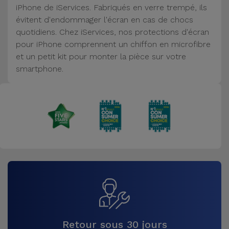
iPhone de iServices. Fabriqués en verre trempé, ils
Accessoires
évitent d'endommager l'écran en cas de chocs
quotidiens. Chez iServices, nos protections d'écran
Mobilité,
pour iPhone comprennent un chiffon en microfibre
Auto et
et un petit kit pour monter la pièce sur votre
Vélo
smartphone.
Accessoires
d'ordinateur
Accessoires
iPad et
Tablette
Kids
Voir
tout
Retour sous 30 jours