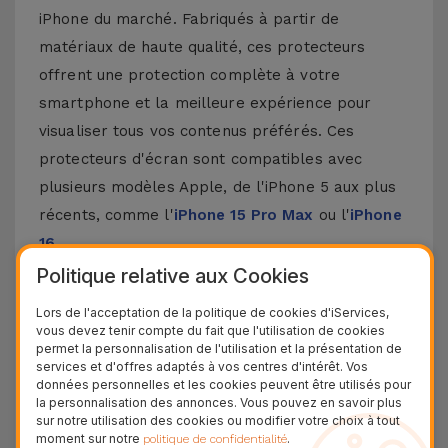
iPhone du marché. Fabriqués à partir de
matériaux de haute qualité, ces protecteurs
offrent une protection complète à votre
smartphone et la meilleure expérience pour
visualiser tous vos contenus préférés. Ces
protecteurs d'écran sont compatibles avec
plusieurs modèles Apple, de l'iPhone 5 aux plus
récents, comme l'
iPhone 15 Pro Max
ou l'
iPhone
16
.
Politique relative aux Cookies
Comment poser un protecteur d'écran
pour iPhone ?
Lors de l'acceptation de la politique de cookies d'iServices,
vous devez tenir compte du fait que l'utilisation de cookies
permet la personnalisation de l'utilisation et la présentation de
Poser un protecteur d'écran pour iPhone est
services et d'offres adaptés à vos centres d'intérêt. Vos
données personnelles et les cookies peuvent être utilisés pour
assez simple. Chez iServices, nos protecteurs en
la personnalisation des annonces. Vous pouvez en savoir plus
verre pour iPhone sont fournis avec un kit qui
sur notre utilisation des cookies ou modifier votre choix à tout
moment sur notre
.
politique de confidentialité
rend ce processus encore plus facile. Assurez-