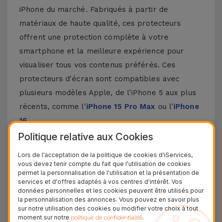
iPhone du marché. Fabriqués à partir de
matériaux de haute qualité, ces protecteurs
offrent une protection complète à votre
smartphone et la meilleure expérience pour
visualiser tous vos contenus préférés. Ces
protecteurs d'écran sont compatibles avec
plusieurs modèles Apple, de l'iPhone 5 aux plus
récents, comme l'
iPhone 15 Pro Max
ou l'
iPhone
16
.
Politique relative aux Cookies
Comment poser un protecteur d'écran
pour iPhone ?
Lors de l'acceptation de la politique de cookies d'iServices,
vous devez tenir compte du fait que l'utilisation de cookies
permet la personnalisation de l'utilisation et la présentation de
Poser un protecteur d'écran pour iPhone est
services et d'offres adaptés à vos centres d'intérêt. Vos
données personnelles et les cookies peuvent être utilisés pour
assez simple. Chez iServices, nos protecteurs en
la personnalisation des annonces. Vous pouvez en savoir plus
verre pour iPhone sont fournis avec un kit qui
sur notre utilisation des cookies ou modifier votre choix à tout
moment sur notre
.
politique de confidentialité
rend ce processus encore plus facile. Assurez-