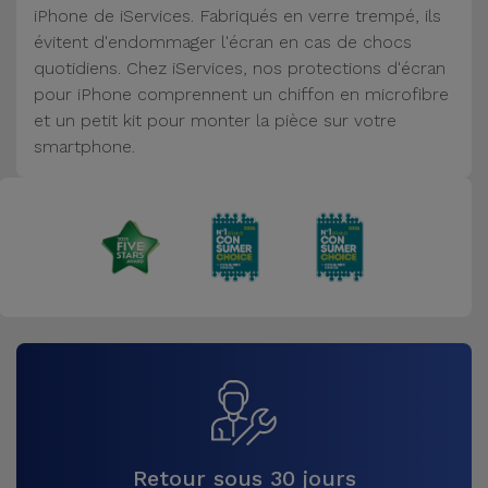
iPhone de iServices. Fabriqués en verre trempé, ils
Accessoires
évitent d'endommager l'écran en cas de chocs
quotidiens. Chez iServices, nos protections d'écran
Mobilité,
pour iPhone comprennent un chiffon en microfibre
Auto et
et un petit kit pour monter la pièce sur votre
Vélo
smartphone.
Accessoires
d'ordinateur
Accessoires
iPad et
Tablette
Kids
Voir
tout
Retour sous 30 jours