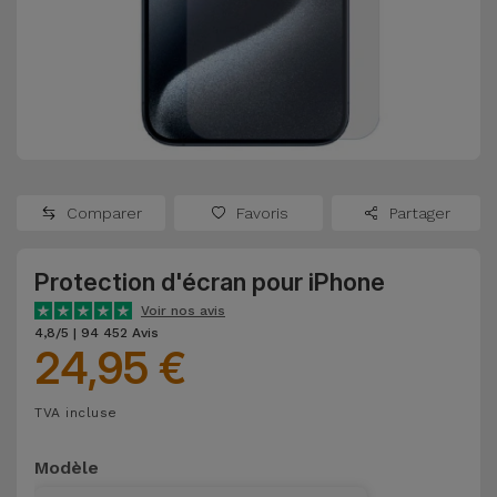
Watch
Apple Watch
Adaptateurs
Reconditionnés
Samsung
Coques et
Samsungs
Protections
Xiaomi
Reconditionnés
d'Écran
Huawei
iMacs
Batteries
Reconditionnés
Comparer
Favoris
Partager
Externes
Oppo
Consoles de
Protection d'écran pour iPhone
Chargeurs
Jeux
OnePlus
Voir nos avis
Reconditionnées
4,8/5 | 94 452 Avis
24,95 €
Ecouteurs
Google
et
Voir
Enceintes
TVA incluse
tout
Dyson
Modèle
Montres
TCL
Connectées