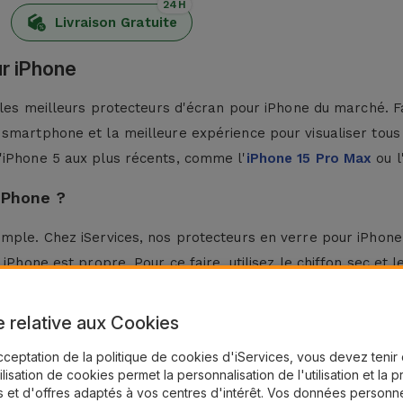
24H
Livraison Gratuite
r iPhone
z les meilleurs protecteurs d'écran pour iPhone du marché. F
 smartphone et la meilleure expérience pour visualiser tous
'iPhone 5 aux plus récents, comme l'
iPhone 15 Pro Max
ou l
iPhone ?
mple. Chez iServices, nos protecteurs en verre pour iPhone 
iPhone est propre. Pour ce faire, utilisez le chiffon sec et 
r éliminer les bulles d'air.
e relative aux Cookies
 iPhone ?
cceptation de la politique de cookies d'iServices, vous devez teni
s de
protections d'écran
pour iPhone. Ce protecteur en verre
tilisation de cookies permet la personnalisation de l'utilisation et la 
mpromettre la performance de l'écran tactile.
 et d'offres adaptés à vos centres d'intérêt. Vos données personne