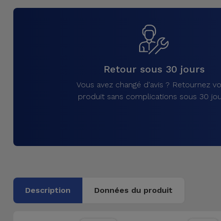
et
Bracelets
Autres
Marques
Chaînes
de
Voir
Retour sous 30 jours
Téléphone
tout
Vous avez changé d'avis ? Retournez vo
produit sans complications sous 30 jou
Gadgets
Hygiène
et
Maison
Portefeuilles,
Description
Données du produit
Étuis et Sacs
Traceurs et