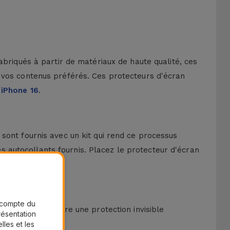
abriqués à partir de matériaux de haute qualité, ces
 vos contenus préférés. Ces protecteurs d'écran
'
iPhone 16
.
sont fournis avec un kit qui rend ce processus
les autocollants fournis. Placez le protecteur d'écran
r compte du
 pour iPhone offre une protection invisible
présentation
lles et les