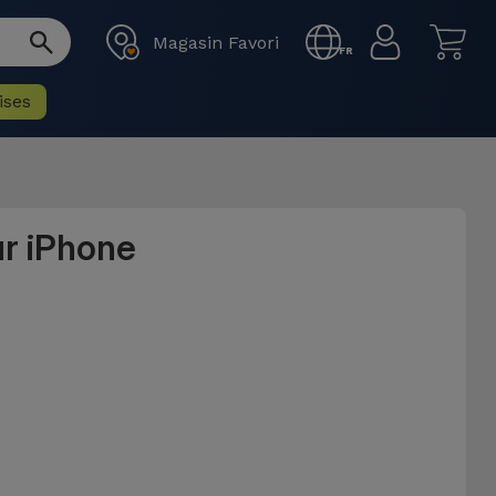
Magasin Favori
FR
ises
ur iPhone