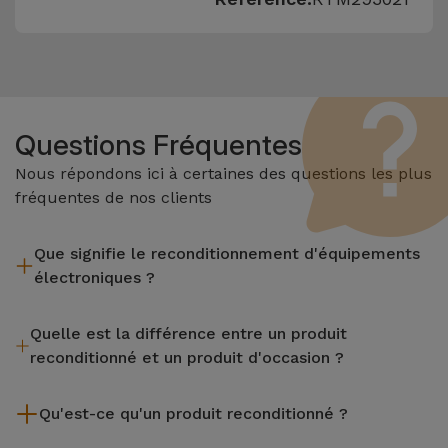
Questions Fréquentes
Nous répondons ici à certaines des questions les plus
fréquentes de nos clients
Que signifie le reconditionnement d'équipements
électroniques ?
Le reconditionnement implique plusieurs étapes telles que
Quelle est la différence entre un produit
l'inspection, le nettoyage, sans oublier la réparation de tout
reconditionné et un produit d'occasion ?
composant défectueux. Il convient de rappeler que tous les
équipements reconditionnés par Services passent par
Les produits reconditionnés iServices sont soigneusement
plusieurs tests rigoureux de qualité et de performance avant
Qu'est-ce qu'un produit reconditionné ?
testés et préparés par des techniciens spécialisés pour
d'être mis en vente.
garantir leur parfait fonctionnement. Contrairement à un
Un produit reconditionné est un équipement qui a été peu ou