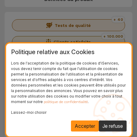
+ 40
Tests de qualité
+ 100.000
Clients satisfaits
Politique relative aux Cookies
36 Mois
Garantie Durable
Lors de l'acceptation de la politique de cookies d'iServices,
vous devez tenir compte du fait que l'utilisation de cookies
24H
permet la personnalisation de l'utilisation et la présentation de
Livraison Gratuite
services et d'offres adaptés à vos centres d'intérêt. Vos
données personnelles et les cookies peuvent être utilisés pour
Découvrez l'iPhone 15 Pro
la personnalisation des annonces. Vous pouvez en savoir plus
sur notre utilisation des cookies ou modifier votre choix à tout
moment sur notre
.
politique de confidentialité
Nous vous présentons le nouvel Apple iPhone, un
Laissez-moi choisir
téléphone portable doté d'un processeur
puissant, d'incroyables triples caméras et d'un
Accepter
Je refuse
design sublime.