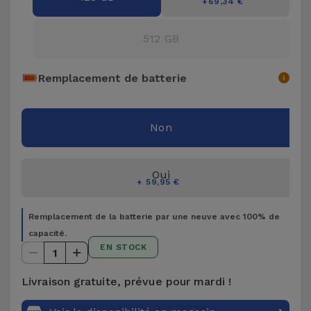
+69,34 €
Accessoires
512 GB
Mobilité,
Auto et
Remplacement de batterie
Vélo
Accessoires
Non
d'ordinateur
Oui
Accessoires
+ 59,95 €
iPad et
Tablette
Remplacement de la batterie par une neuve avec 100% de
capacité.
Kids
EN STOCK
1
Livraison gratuite, prévue pour mardi !
Voir
tout