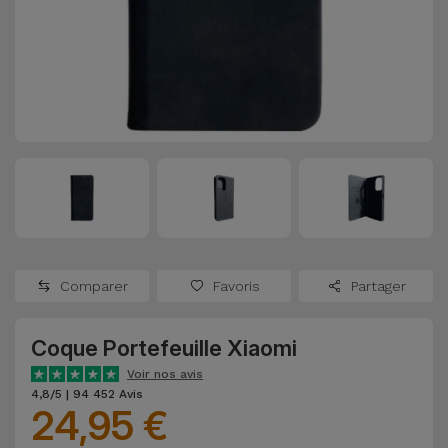
Watch
Apple Watch
Adaptateurs
Reconditionnés
Samsung
Coques et
Samsungs
Protections
Xiaomi
Reconditionnés
d'Écran
Huawei
iMacs
Batteries
Reconditionnés
Externes
Oppo
Consoles de
Chargeurs
Jeux
OnePlus
Comparer
Favoris
Partager
Reconditionnées
Ecouteurs
Google
et
Coque Portefeuille Xiaomi
Voir
Enceintes
tout
Voir nos avis
Dyson
4,8/5 | 94 452 Avis
24,95 €
Montres
TCL
Connectées