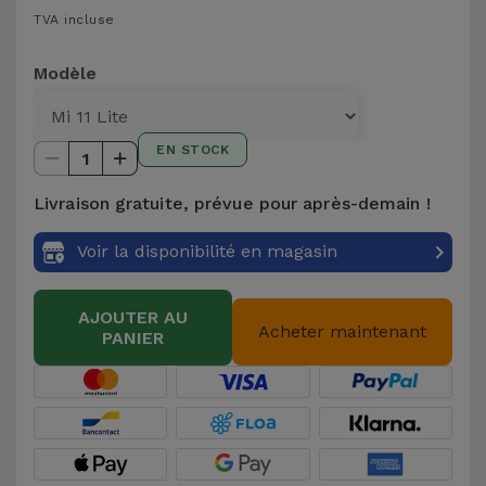
TVA incluse
et
Bracelets
Autres
Modèle
Marques
Chaînes
de
Voir
EN STOCK
1
Téléphone
tout
Livraison gratuite, prévue pour après-demain !
Gadgets
Voir la disponibilité en magasin
Hygiène
et
AJOUTER AU
Acheter maintenant
Maison
PANIER
Portefeuilles,
Étuis et Sacs
Traceurs et