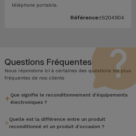
téléphone portable.
Référence:
IS204904
Questions Fréquentes
Nous répondons ici à certaines des questions les plus
fréquentes de nos clients
Que signifie le reconditionnement d'équipements
électroniques ?
Le reconditionnement implique plusieurs étapes telles que
Quelle est la différence entre un produit
l'inspection, le nettoyage, sans oublier la réparation de tout
reconditionné et un produit d'occasion ?
composant défectueux. Il convient de rappeler que tous les
équipements reconditionnés par Services passent par