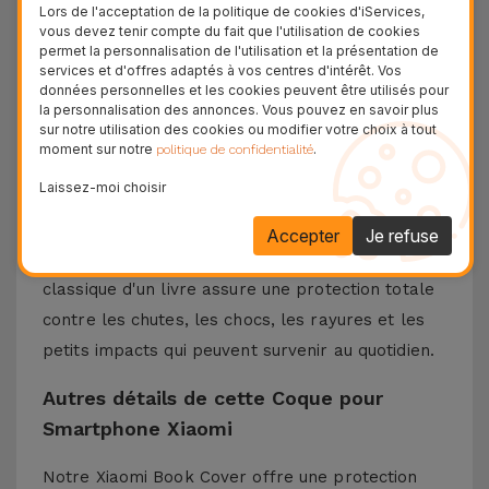
Lors de l'acceptation de la politique de cookies d'iServices,
Portefeuille pour téléphones portables Xiaomi.
vous devez tenir compte du fait que l'utilisation de cookies
C'est une solution très sûre et discrète. Nous
permet la personnalisation de l'utilisation et la présentation de
services et d'offres adaptés à vos centres d'intérêt. Vos
parlons d'un accessoire compatible avec
données personnelles et les cookies peuvent être utilisés pour
plusieurs modèles Xiaomi, comme Redmi 9 ou
la personnalisation des annonces. Vous pouvez en savoir plus
sur notre utilisation des cookies ou modifier votre choix à tout
Xiaomi Mi 11.
moment sur notre
.
politique de confidentialité
Le Coque Portefeuille pour Smartphones
Laissez-moi choisir
portables iServices est la combinaison idéale de
protection et de style avec la fonctionnalité que
Accepter
Je refuse
vous attendez d'un appareil. La conception
classique d'un livre assure une protection totale
contre les chutes, les chocs, les rayures et les
petits impacts qui peuvent survenir au quotidien.
Autres détails de cette Coque pour
Smartphone Xiaomi
Notre Xiaomi Book Cover offre une protection