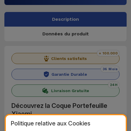
Description
Données du produit
+ 100.000
Clients satisfaits
36 Mois
Garantie Durable
24H
Livraison Gratuite
Découvrez la Coque Portefeuille
Xiaomi
Politique relative aux Cookies
Venez chez iServices et découvrez le Coque